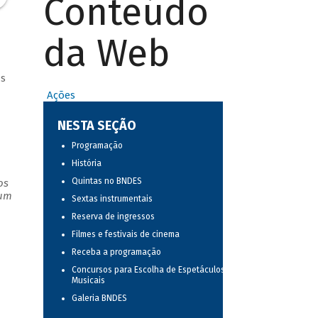
Conteúdo
da Web
as
Ações
NESTA SEÇÃO
Programação
História
Quintas no BNDES
os
 um
Sextas instrumentais
Reserva de ingressos
Filmes e festivais de cinema
Receba a programação
Concursos para Escolha de Espetáculos
Musicais
Galeria BNDES