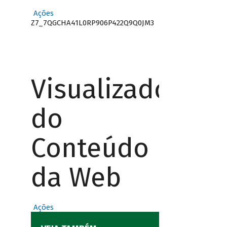
Ações
Z7_7QGCHA41L0RP906P422Q9Q0JM3
Visualizador
do
Conteúdo
da Web
Ações