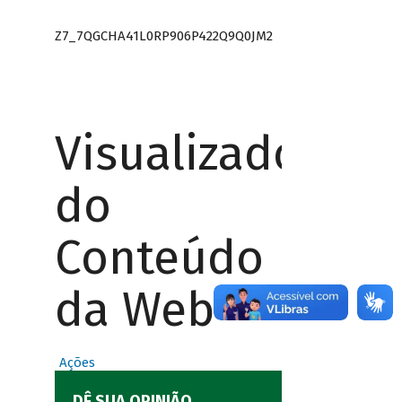
Z7_7QGCHA41L0RP906P422Q9Q0JM2
Visualizador
do
Conteúdo
da Web
Ações
DÊ SUA OPINIÃO