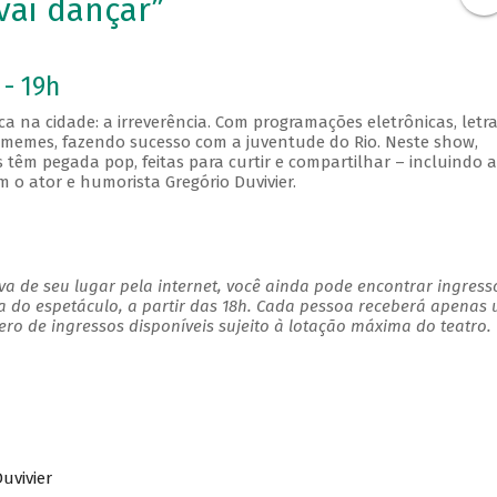
vai dançar”
 - 19h
ca na cidade: a irreverência. Com programações eletrônicas, letr
memes, fazendo sucesso com a juventude do Rio. Neste show,
êm pegada pop, feitas para curtir e compartilhar – incluindo a
 o ator e humorista Gregório Duvivier.
a de seu lugar pela internet, você ainda pode encontrar ingress
a do espetáculo, a partir das 18h. Cada pessoa receberá apenas
o de ingressos disponíveis sujeito à lotação máxima do teatro.
uvivier