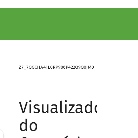
Z7_7QGCHA41L0RP906P422Q9Q0JM0
Visualizador
do