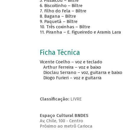
5.
Pissaicou – Biltre
6.
Biscoitinho – Biltre
7.
Filho do Fela – Biltre
8.
Bagana – Biltre
9.
Paquetá – Biltre
10.
Três coxinhas – Biltre
11.
Piranha – E. Figueiredo e Aramis Lara
Ficha Técnica
Vicente Coelho – voz e teclado
Arthur Ferreira – voz e baixo
Dioclau Serrano – voz, guitarra e baixo
Diogo Furieri – voz e guitarra
Classificação:
LIVRE
Espaço Cultural BNDES
Av, Chile, 100 - Centro
Próximo ao metrô Carioca