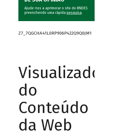
Ajude-nos a aprimorar o site do BNDES
preenchendo uma rápida
pesquisa
.
Z7_7QGCHA41L0RP906P422Q9Q0JM1
Visualizador
do
Conteúdo
da Web