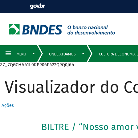
Z7_7QGCHA41L0RP906P422Q9Q0J64
Visualizador do 
Ações
BILTRE / “Nosso amor 