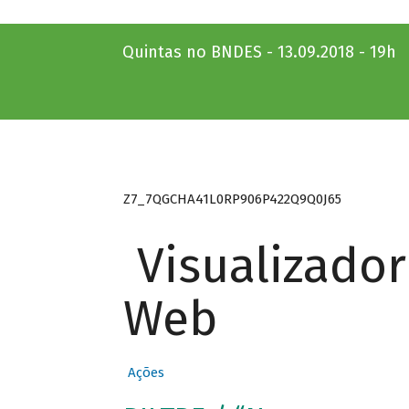
Quintas no BNDES - 13.09.2018 - 19h
Z7_7QGCHA41L0RP906P422Q9Q0J65
Visualizado
Web
Ações