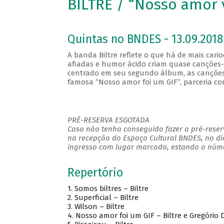
BILTRE / “Nosso amor 
Quintas no BNDES - 13.09.2018
A banda Biltre reflete o que há de mais cario
afiadas e humor ácido criam quase canções-
centrado em seu segundo álbum, as canções t
famosa “Nosso amor foi um GIF”, parceria com
PRÉ-RESERVA ESGOTADA
Caso não tenha conseguido fazer a pré-reserv
na recepção do Espaço Cultural BNDES, no di
ingresso com lugar marcado, estando o númer
Repertório
1.
Somos biltres – Biltre
2.
Superficial – Biltre
3.
Wilson – Biltre
4.
Nosso amor foi um GIF – Biltre e Gregório D