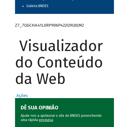
Galeria BNDES
Z7_7QGCHA41L0RP906P422Q9Q0JM2
Visualizador
do Conteúdo
da Web
Ações
DÊ SUA OPINIÃO
Ajude-nos a aprimorar o site do BNDES preenchendo
uma rápida
pesquisa
.