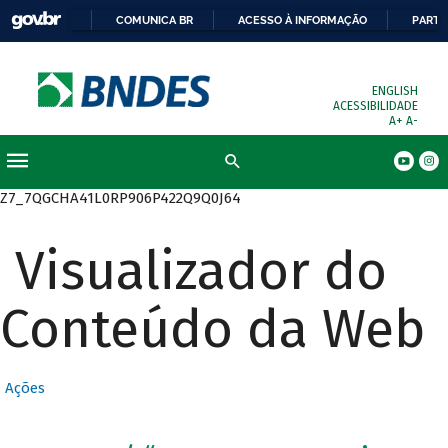
COMUNICA BR
ACESSO À INFORMAÇÃO
PARTI
ENGLISH
ACESSIBILIDADE
A+
A-
Busca
Z7_7QGCHA41L0RP906P422Q9Q0J64
Visualizador do
Conteúdo da Web
Ações