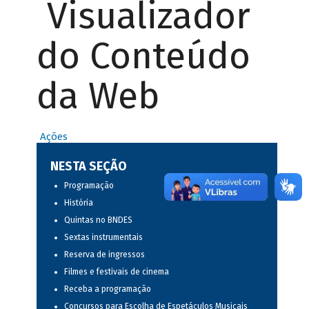
Visualizador
do Conteúdo
da Web
Ações
NESTA SEÇÃO
Programação
História
Quintas no BNDES
Sextas instrumentais
Reserva de ingressos
Filmes e festivais de cinema
Receba a programação
Concursos para Escolha de Espetáculos Musicais