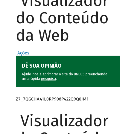
Visualizador
do Conteúdo
da Web
Ações
DÊ SUA OPINIÃO
Ajude-nos a aprimorar o site do BNDES preenchendo
uma rápida
pesquisa
.
Z7_7QGCHA41L0RP906P422Q9Q0JM1
Visualizador