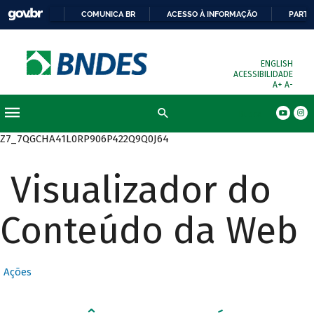
COMUNICA BR
ACESSO À INFORMAÇÃO
PARTI
ENGLISH
ACESSIBILIDADE
A+
A-
Busca
Z7_7QGCHA41L0RP906P422Q9Q0J64
Visualizador do
Conteúdo da Web
Ações