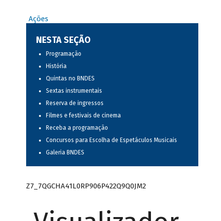
Ações
NESTA SEÇÃO
Programação
História
Quintas no BNDES
Sextas instrumentais
Reserva de ingressos
Filmes e festivais de cinema
Receba a programação
Concursos para Escolha de Espetáculos Musicais
Galeria BNDES
Z7_7QGCHA41L0RP906P422Q9Q0JM2