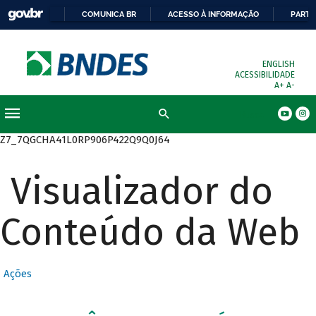
COMUNICA BR
ACESSO À INFORMAÇÃO
PARTI
ENGLISH
ACESSIBILIDADE
A+
A-
Busca
Z7_7QGCHA41L0RP906P422Q9Q0J64
Visualizador do
Conteúdo da Web
Ações