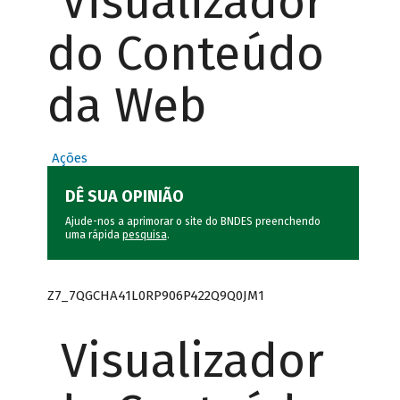
Visualizador
do Conteúdo
da Web
Ações
DÊ SUA OPINIÃO
Ajude-nos a aprimorar o site do BNDES preenchendo
uma rápida
pesquisa
.
Z7_7QGCHA41L0RP906P422Q9Q0JM1
Visualizador