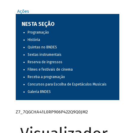
Ações
NESTA SEÇÃO
Programação
História
Quintas no BNDES
Sextas instrumentais
Reserva de ingressos
Filmes e festivais de cinema
Receba a programação
Concursos para Escolha de Espetáculos Musicais
Galeria BNDES
Z7_7QGCHA41L0RP906P422Q9Q0JM2