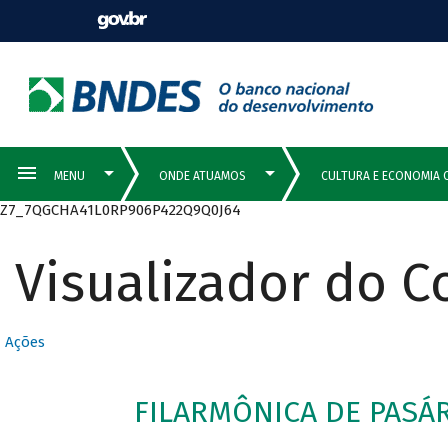
Z7_7QGCHA41L0RP906P422Q9Q0J64
Visualizador do 
Ações
FILARMÔNICA DE PASÁR