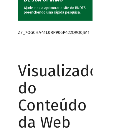
Ajude-nos a aprimorar o site do BNDES
preenchendo uma rápida
pesquisa
.
Z7_7QGCHA41L0RP906P422Q9Q0JM1
Visualizador
do
Conteúdo
da Web