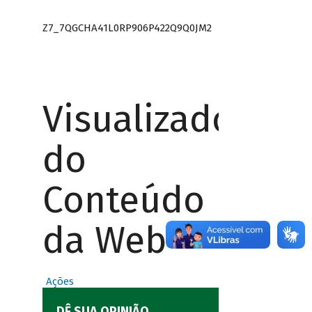
Z7_7QGCHA41L0RP906P422Q9Q0JM2
Visualizador
do
Conteúdo
da Web
Ações
DÊ SUA OPINIÃO