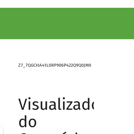
Z7_7QGCHA41L0RP906P422Q9Q0JM0
Visualizador
do