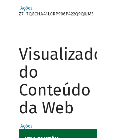
Ações
Z7_7QGCHA41L0RP906P422Q9Q0JM3
Visualizador
do
Conteúdo
da Web
Ações