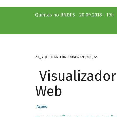
Quintas no BNDES - 20.09.2018 - 19h
Z7_7QGCHA41L0RP906P422Q9Q0J65
Visualizado
Web
Ações