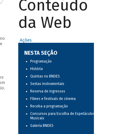
Conteúdo
da Web
tmo
Ações
de
NESTA SEÇÃO
Programação
História
Quintas no BNDES
os
 um
Sextas instrumentais
io.
Reserva de ingressos
Filmes e festivais de cinema
Receba a programação
Concursos para Escolha de Espetáculos
Musicais
Galeria BNDES