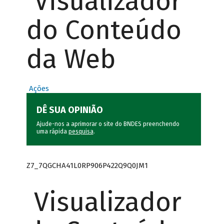
Visualizador
do Conteúdo
da Web
Ações
DÊ SUA OPINIÃO
Ajude-nos a aprimorar o site do BNDES preenchendo
uma rápida
pesquisa
.
Z7_7QGCHA41L0RP906P422Q9Q0JM1
Visualizador