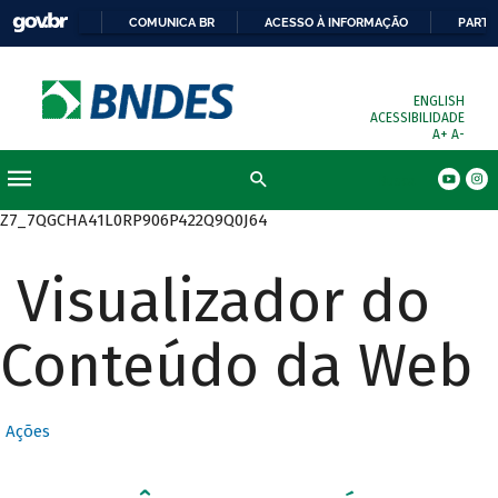
COMUNICA BR
ACESSO À INFORMAÇÃO
PARTI
ENGLISH
ACESSIBILIDADE
A+
A-
Busca
Z7_7QGCHA41L0RP906P422Q9Q0J64
Visualizador do
Conteúdo da Web
Ações