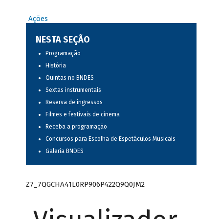
Ações
NESTA SEÇÃO
Programação
História
Quintas no BNDES
Sextas instrumentais
Reserva de ingressos
Filmes e festivais de cinema
Receba a programação
Concursos para Escolha de Espetáculos Musicais
Galeria BNDES
Z7_7QGCHA41L0RP906P422Q9Q0JM2