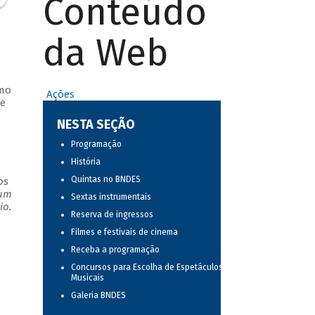
Conteúdo
da Web
tmo
Ações
de
NESTA SEÇÃO
Programação
História
Quintas no BNDES
os
 um
Sextas instrumentais
io.
Reserva de ingressos
Filmes e festivais de cinema
Receba a programação
Concursos para Escolha de Espetáculos
Musicais
Galeria BNDES