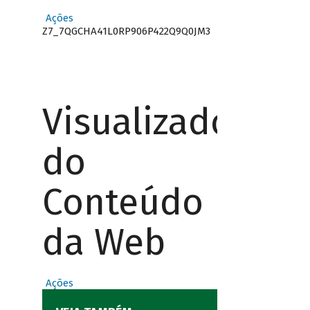
Ações
Z7_7QGCHA41L0RP906P422Q9Q0JM3
Visualizador
do
Conteúdo
da Web
Ações