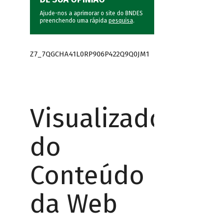
Ajude-nos a aprimorar o site do BNDES
preenchendo uma rápida
pesquisa
.
Z7_7QGCHA41L0RP906P422Q9Q0JM1
Visualizador
do
Conteúdo
da Web