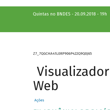
Quintas no BNDES - 20.09.2018 - 19h
Z7_7QGCHA41L0RP906P422Q9Q0J65
Visualizado
Web
Ações