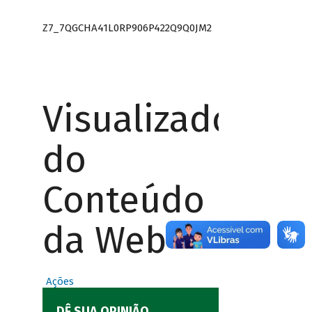
Z7_7QGCHA41L0RP906P422Q9Q0JM2
Visualizador
do
Conteúdo
da Web
Ações
DÊ SUA OPINIÃO