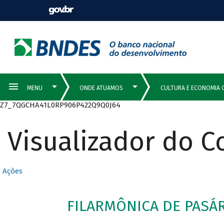
Z7_7QGCHA41L0RP906P422Q9Q0J64
Visualizador do 
Ações
FILARMÔNICA DE PASÁR