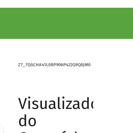
Z7_7QGCHA41L0RP906P422Q9Q0JM0
Visualizador
do