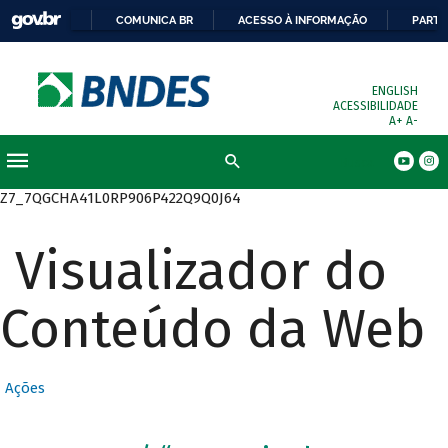
COMUNICA BR
ACESSO À INFORMAÇÃO
PARTI
ENGLISH
ACESSIBILIDADE
A+
A-
Busca
Z7_7QGCHA41L0RP906P422Q9Q0J64
Visualizador do
Conteúdo da Web
Ações