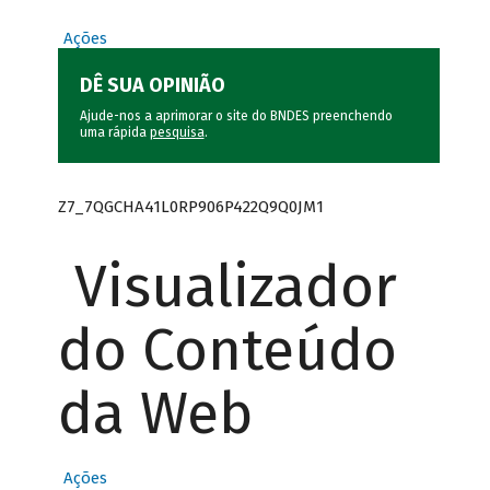
Ações
DÊ SUA OPINIÃO
Ajude-nos a aprimorar o site do BNDES preenchendo
uma rápida
pesquisa
.
Z7_7QGCHA41L0RP906P422Q9Q0JM1
Visualizador
do Conteúdo
da Web
Ações