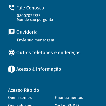
Fale Conosco
08007026337
Mande sua pergunta
Ouvidoria
Envie sua mensagem
Outros telefones e endereços
Acesso à informação
Acesso Rápido
Quem somos
Financiamentos
Onde atuamos
Cartão BNDES