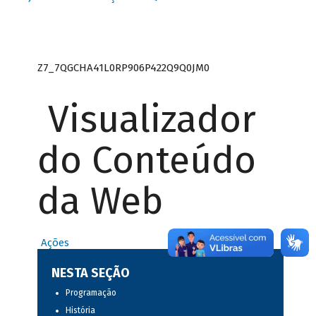
Z7_7QGCHA41L0RP906P422Q9Q0JM0
Visualizador
do Conteúdo
da Web
Ações
NESTA SEÇÃO
Programação
História