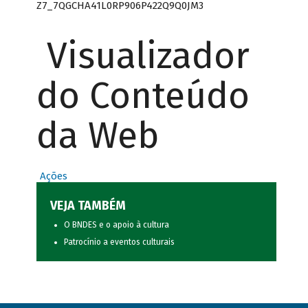
Z7_7QGCHA41L0RP906P422Q9Q0JM3
Visualizador
do Conteúdo
da Web
Ações
VEJA TAMBÉM
O BNDES e o apoio à cultura
Patrocínio a eventos culturais