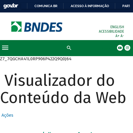
COMUNICA BR
ACESSO À INFORMAÇÃO
PARTI
ENGLISH
ACESSIBILIDADE
A+
A-
Busca
Z7_7QGCHA41L0RP906P422Q9Q0J64
Visualizador do
Conteúdo da Web
Ações