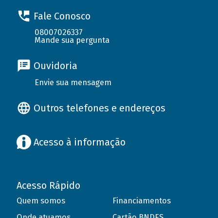
Fale Conosco
08007026337
Mande sua pergunta
Ouvidoria
Envie sua mensagem
Outros telefones e endereços
Acesso à informação
Acesso Rápido
Quem somos
Financiamentos
Onde atuamos
Cartão BNDES