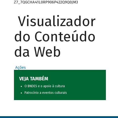
Z7_7QGCHA41L0RP906P422Q9Q0JM3
Visualizador
do Conteúdo
da Web
Ações
VEJA TAMBÉM
O BNDES e o apoio à cultura
Patrocínio a eventos culturais