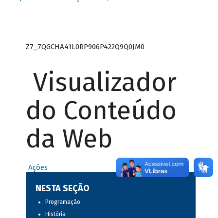
Z7_7QGCHA41L0RP906P422Q9Q0JM0
Visualizador
do Conteúdo
da Web
Ações
NESTA SEÇÃO
Programação
História