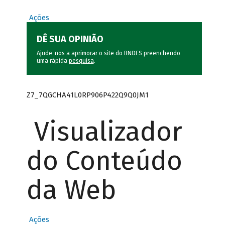
Ações
DÊ SUA OPINIÃO
Ajude-nos a aprimorar o site do BNDES preenchendo
uma rápida
pesquisa
.
Z7_7QGCHA41L0RP906P422Q9Q0JM1
Visualizador
do Conteúdo
da Web
Ações