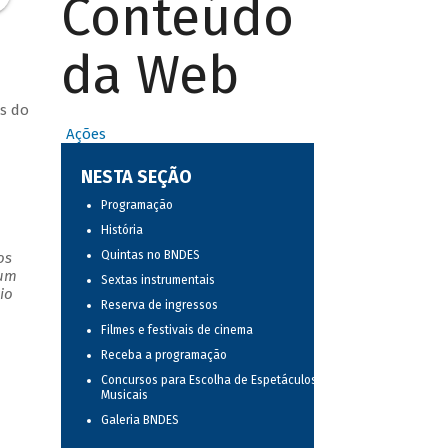
Conteúdo
da Web
s do
Ações
NESTA SEÇÃO
Programação
História
Quintas no BNDES
os
 um
Sextas instrumentais
io
Reserva de ingressos
Filmes e festivais de cinema
Receba a programação
Concursos para Escolha de Espetáculos
Musicais
Galeria BNDES