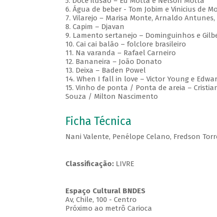
5. Doce ilusão – Ed Motta e Nelson Motta
6. Água de beber - Tom Jobim e Vinicius de M
7. Vilarejo – Marisa Monte, Arnaldo Antunes
8. Capim – Djavan
9. Lamento sertanejo – Dominguinhos e Gilbe
10. Cai cai balão – folclore brasileiro
11. Na varanda – Rafael Carneiro
12. Bananeira – João Donato
13. Deixa – Baden Powel
14. When I fall in love – Victor Young e Ed
15. Vinho de ponta / Ponta de areia – Cristia
Souza / Milton Nascimento
Ficha Técnica
Nani Valente, Penélope Celano, Fredson Torre
Classificação:
LIVRE
Espaço Cultural BNDES
Av, Chile, 100 - Centro
Próximo ao metrô Carioca