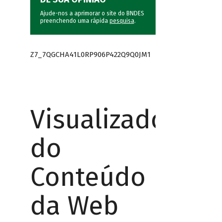
Ajude-nos a aprimorar o site do BNDES
preenchendo uma rápida
pesquisa
.
Z7_7QGCHA41L0RP906P422Q9Q0JM1
Visualizador
do
Conteúdo
da Web