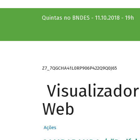
Quintas no BNDES - 11.10.2018 - 19h
Z7_7QGCHA41L0RP906P422Q9Q0J65
Visualizado
Web
Ações