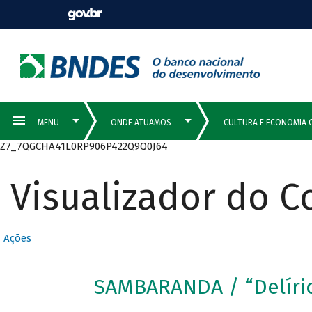
Z7_7QGCHA41L0RP906P422Q9Q0J64
Visualizador do 
Ações
SAMBARANDA / “Delíri