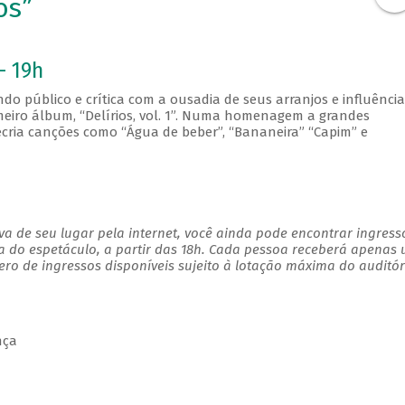
os”
- 19h
 público e crítica com a ousadia de seus arranjos e influência
meiro álbum, “Delírios, vol. 1”. Numa homenagem a grandes
recria canções como “Água de beber”, “Bananeira” “Capim” e
a de seu lugar pela internet, você ainda pode encontrar ingress
a do espetáculo, a partir das 18h. Cada pessoa receberá apenas
o de ingressos disponíveis sujeito à lotação máxima do auditór
nça