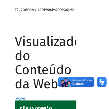
Z7_7QGCHA41L0RP906P422Q9Q0JM2
Visualizador
do
Conteúdo
da Web
Ações
DÊ SUA OPINIÃO