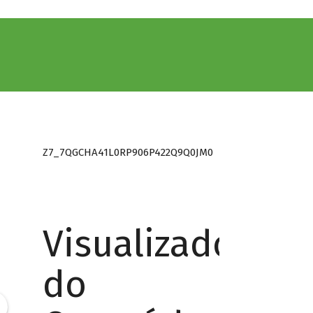
Z7_7QGCHA41L0RP906P422Q9Q0JM0
Visualizador
do