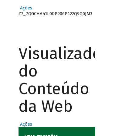
Ações
Z7_7QGCHA41L0RP906P422Q9Q0JM3
Visualizador
do
Conteúdo
da Web
Ações