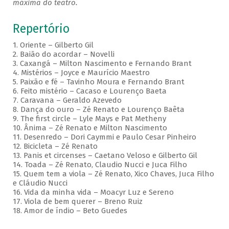
máxima do teatro.
Repertório
1. Oriente – Gilberto Gil
2. Baião do acordar – Novelli
3. Caxangá – Milton Nascimento e Fernando Brant
4. Mistérios – Joyce e Maurício Maestro
5. Paixão e fé – Tavinho Moura e Fernando Brant
6. Feito mistério – Cacaso e Lourenço Baeta
7. Caravana – Geraldo Azevedo
8. Dança do ouro – Zé Renato e Lourenço Baêta
9. The first circle – Lyle Mays e Pat Metheny
10. Ânima – Zé Renato e Milton Nascimento
11. Desenredo – Dori Caymmi e Paulo Cesar Pinheiro
12. Bicicleta – Zé Renato
13. Panis et circenses – Caetano Veloso e Gilberto Gil
14. Toada – Zé Renato, Claudio Nucci e Juca Filho
15. Quem tem a viola – Zé Renato, Xico Chaves, Juca Filho
e Cláudio Nucci
16. Vida da minha vida – Moacyr Luz e Sereno
17. Viola de bem querer – Breno Ruiz
18. Amor de índio – Beto Guedes