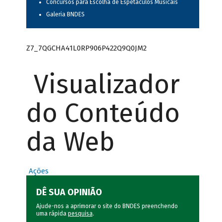
Concursos para Escolha de Espetáculos Musicais
Galeria BNDES
Z7_7QGCHA41L0RP906P422Q9Q0JM2
Visualizador
do Conteúdo
da Web
Ações
DÊ SUA OPINIÃO
Ajude-nos a aprimorar o site do BNDES preenchendo
uma rápida
pesquisa
.