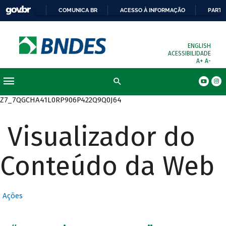
COMUNICA BR
ACESSO À INFORMAÇÃO
PARTI
ENGLISH
ACESSIBILIDADE
A+
A-
Busca
Z7_7QGCHA41L0RP906P422Q9Q0J64
Visualizador do
Conteúdo da Web
Ações