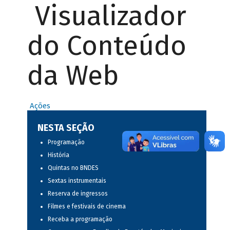
Visualizador
do Conteúdo
da Web
Ações
NESTA SEÇÃO
Programação
História
Quintas no BNDES
Sextas instrumentais
Reserva de ingressos
Filmes e festivais de cinema
Receba a programação