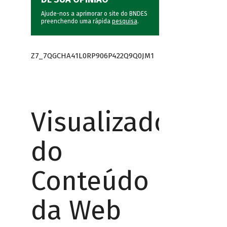
Ajude-nos a aprimorar o site do BNDES
preenchendo uma rápida
pesquisa
.
Z7_7QGCHA41L0RP906P422Q9Q0JM1
Visualizador
do
Conteúdo
da Web