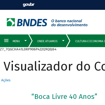
Z7_7QGCHA41L0RP906P422Q9Q0J64
Visualizador do 
Ações
“Boca Livre 40 Anos”