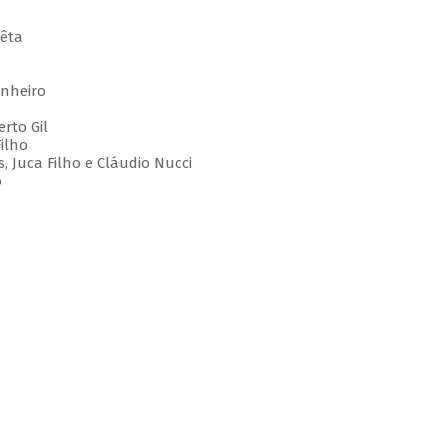
aêta
inheiro
erto Gil
ilho
, Juca Filho e Cláudio Nucci
o