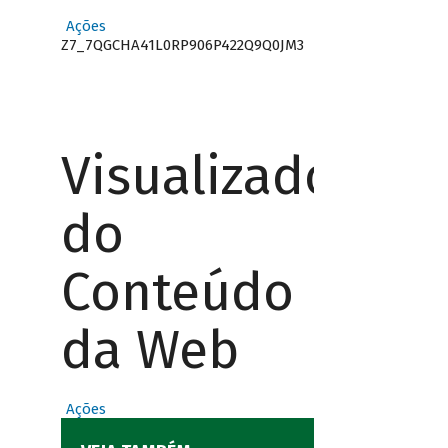
Ações
Z7_7QGCHA41L0RP906P422Q9Q0JM3
Visualizador
do
Conteúdo
da Web
Ações