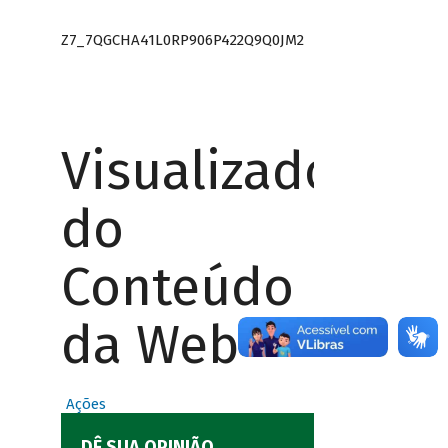
Z7_7QGCHA41L0RP906P422Q9Q0JM2
Visualizador
do
Conteúdo
da Web
Ações
DÊ SUA OPINIÃO