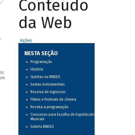
Conteúdo
da Web
o
Ações
NESTA SEÇÃO
Programação
História
os
Quintas no BNDES
 um
Sextas instrumentais
Reserva de ingressos
Filmes e festivais de cinema
Receba a programação
Concursos para Escolha de Espetáculos
Musicais
Galeria BNDES