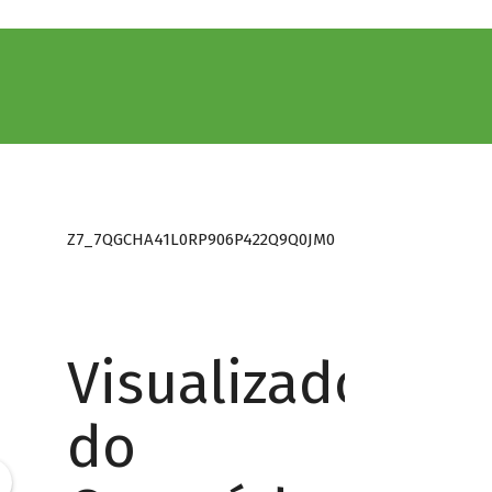
Z7_7QGCHA41L0RP906P422Q9Q0JM0
Visualizador
do