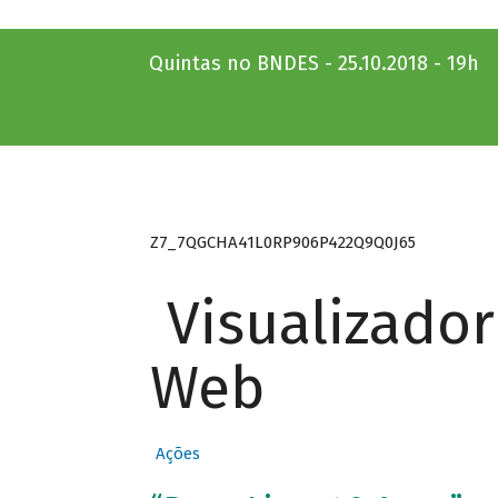
Quintas no BNDES - 25.10.2018 - 19h
Z7_7QGCHA41L0RP906P422Q9Q0J65
Visualizado
Web
Ações