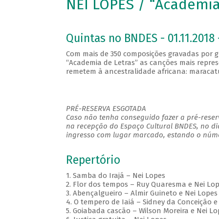
NEI LOPES / “Academia
Quintas no BNDES - 01.11.2018 
Com mais de 350 composições gravadas por 
“Academia de Letras” as canções mais represe
remetem à ancestralidade africana: maracatu
PRÉ-RESERVA ESGOTADA
Caso não tenha conseguido fazer a pré-reserv
na recepção do Espaço Cultural BNDES, no di
ingresso com lugar marcado, estando o númer
Repertório
1. Samba do Irajá – Nei Lopes
2. Flor dos tempos – Ruy Quaresma e Nei Lo
3. Abençalgueiro – Almir Guineto e Nei Lopes
4. O tempero de Iaiá – Sidney da Conceição e
5. Goiabada cascão – Wilson Moreira e Nei Lo