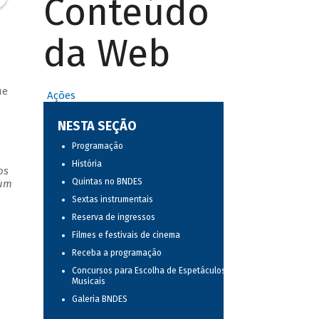
Conteúdo
da Web
ue
Ações
NESTA SEÇÃO
Programação
História
os
Quintas no BNDES
 um
Sextas instrumentais
Reserva de ingressos
Filmes e festivais de cinema
Receba a programação
Concursos para Escolha de Espetáculos
Musicais
Galeria BNDES