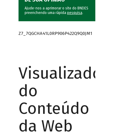
Ajude-nos a aprimorar o site do BNDES
preenchendo uma rápida
pesquisa
.
Z7_7QGCHA41L0RP906P422Q9Q0JM1
Visualizador
do
Conteúdo
da Web