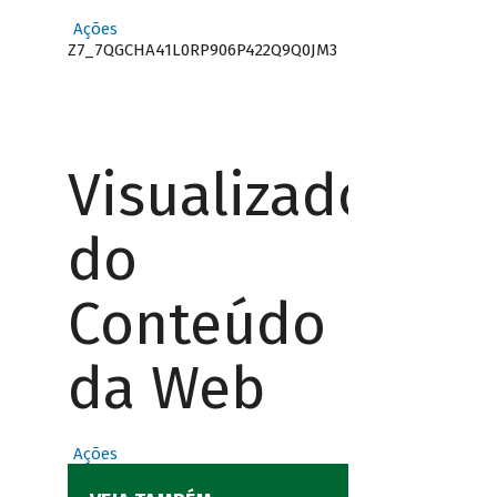
Ações
Z7_7QGCHA41L0RP906P422Q9Q0JM3
Visualizador
do
Conteúdo
da Web
Ações