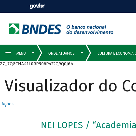
Z7_7QGCHA41L0RP906P422Q9Q0J64
Visualizador do 
Ações
NEI LOPES / “Academia