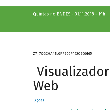
Quintas no BNDES - 01.11.2018 - 19h
Z7_7QGCHA41L0RP906P422Q9Q0J65
Visualizado
Web
Ações