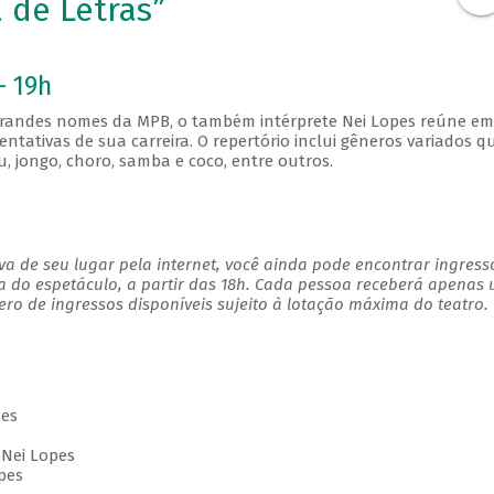
 de Letras”
- 19h
grandes nomes da MPB, o também intérprete Nei Lopes reúne em
ntativas de sua carreira. O repertório inclui gêneros variados q
, jongo, choro, samba e coco, entre outros.
a de seu lugar pela internet, você ainda pode encontrar ingress
a do espetáculo, a partir das 18h. Cada pessoa receberá apenas
o de ingressos disponíveis sujeito à lotação máxima do teatro.
pes
 Nei Lopes
pes