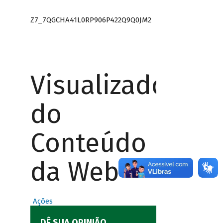
Z7_7QGCHA41L0RP906P422Q9Q0JM2
Visualizador
do
Conteúdo
da Web
Ações
DÊ SUA OPINIÃO