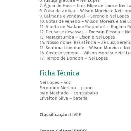
6. Justiça gratuita – Nei Lopes
7. Águia de Haia – Luís Filipe de Lima e Nei L
8. Coisa da antiga – Wilson Moreira e Nei Lop
9. Calmaria e vendaval – Sereno e Nei Lopes
10. Gotas de veneno – Wilson Moreira e Nei L
11. A neta de Madame Roquefort – Rogério Ro
12. Deusas e devassas – Everson Pessoa e Ne
13. Maracatumba – Efson e Nei Lopes
14. Nosso nome: Resistência – Zé Luiz, Seren
15. Senhora Liberdade – Wilson Moreira e Nei
16. Gostoso veneno – Wilson Moreira e Nei L
17. Tempo de Dondon – Nei Lopes
Ficha Técnica
Nei Lopes – voz
Fernando Merlino – piano
Ivan Machado – contrabaixo
Erivelton Silva – bateria
Classificação:
LIVRE