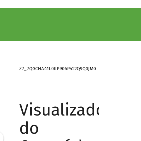
Z7_7QGCHA41L0RP906P422Q9Q0JM0
Visualizador
do