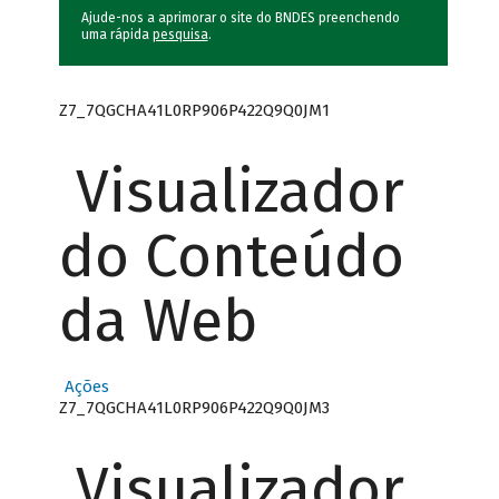
Ajude-nos a aprimorar o site do BNDES preenchendo
uma rápida
pesquisa
.
Z7_7QGCHA41L0RP906P422Q9Q0JM1
Visualizador
do Conteúdo
da Web
Ações
Z7_7QGCHA41L0RP906P422Q9Q0JM3
Visualizador