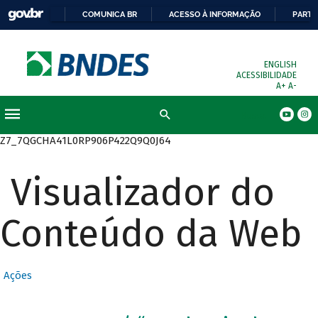
COMUNICA BR
ACESSO À INFORMAÇÃO
PARTI
ENGLISH
ACESSIBILIDADE
A+
A-
Busca
Z7_7QGCHA41L0RP906P422Q9Q0J64
Visualizador do
Conteúdo da Web
Ações