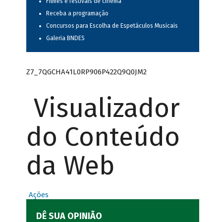
Filmes e festivais de cinema
Receba a programação
Concursos para Escolha de Espetáculos Musicais
Galeria BNDES
Z7_7QGCHA41L0RP906P422Q9Q0JM2
Visualizador
do Conteúdo
da Web
Ações
DÊ SUA OPINIÃO