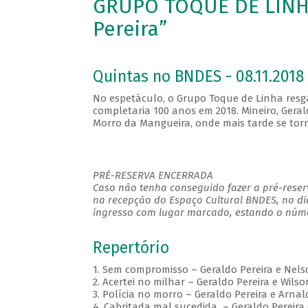
GRUPO TOQUE DE LINHA
Pereira”
Quintas no BNDES - 08.11.2018 
No espetáculo, o Grupo Toque de Linha resga
completaria 100 anos em 2018. Mineiro, Gerald
Morro da Mangueira, onde mais tarde se tor
PRÉ-RESERVA ENCERRADA
Caso não tenha conseguido fazer a pré-reserv
na recepção do Espaço Cultural BNDES, no di
ingresso com lugar marcado, estando o númer
Repertório
1. Sem compromisso – Geraldo Pereira e Nels
2. Acertei no milhar – Geraldo Pereira e Wilso
3. Polícia no morro – Geraldo Pereira e Arna
4. Cabritada mal sucedida – Geraldo Pereira 