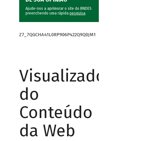
Ajude-nos a aprimorar o site do BNDES
preenchendo uma rápida
pesquisa
.
Z7_7QGCHA41L0RP906P422Q9Q0JM1
Visualizador
do
Conteúdo
da Web