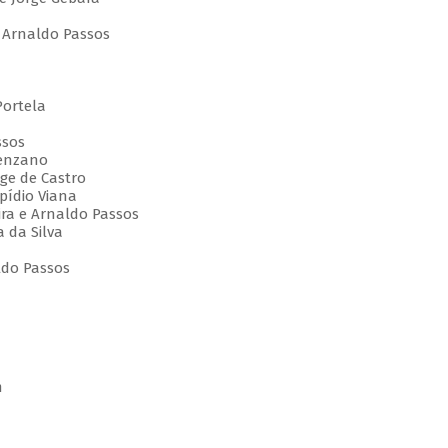
e Arnaldo Passos
Portela
ssos
venzano
rge de Castro
pídio Viana
ira e Arnaldo Passos
a da Silva
ldo Passos
m