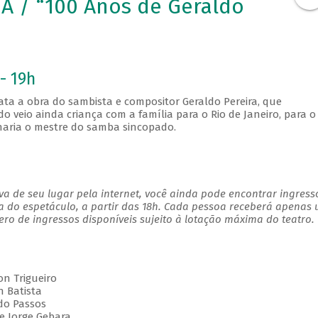
 / “100 Anos de Geraldo
- 19h
ta a obra do sambista e compositor Geraldo Pereira, que
o veio ainda criança com a família para o Rio de Janeiro, para o
naria o mestre do samba sincopado.
a de seu lugar pela internet, você ainda pode encontrar ingress
a do espetáculo, a partir das 18h. Cada pessoa receberá apenas
o de ingressos disponíveis sujeito à lotação máxima do teatro.
on Trigueiro
n Batista
ldo Passos
e Jorge Gebara