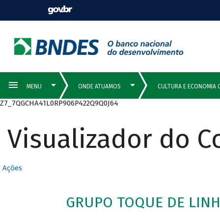
Z7_7QGCHA41L0RP906P422Q9Q0J64
Visualizador do 
Ações
GRUPO TOQUE DE LINHA 