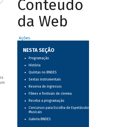
Conteúdo
da Web
Ações
NESTA SEÇÃO
Programação
História
Quintas no BNDES
os
Sextas instrumentais
 um
Reserva de ingressos
Filmes e festivais de cinema
Receba a programação
Concursos para Escolha de Espetáculos
Musicais
Galeria BNDES