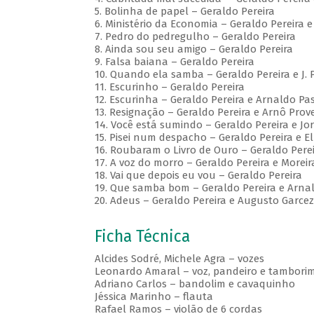
5. Bolinha de papel – Geraldo Pereira
6. Ministério da Economia – Geraldo Pereira 
7. Pedro do pedregulho – Geraldo Pereira
8. Ainda sou seu amigo – Geraldo Pereira
9. Falsa baiana – Geraldo Pereira
10. Quando ela samba – Geraldo Pereira e J. 
11. Escurinho – Geraldo Pereira
12. Escurinha – Geraldo Pereira e Arnaldo Pa
13. Resignação – Geraldo Pereira e Arnô Pro
14. Você está sumindo – Geraldo Pereira e Jo
15. Pisei num despacho – Geraldo Pereira e El
16. Roubaram o Livro de Ouro – Geraldo Pere
17. A voz do morro – Geraldo Pereira e Moreir
18. Vai que depois eu vou – Geraldo Pereira
19. Que samba bom – Geraldo Pereira e Arna
20. Adeus – Geraldo Pereira e Augusto Garcez
Ficha Técnica
Alcides Sodré, Michele Agra – vozes
Leonardo Amaral – voz, pandeiro e tambori
Adriano Carlos – bandolim e cavaquinho
Jéssica Marinho – flauta
Rafael Ramos – violão de 6 cordas