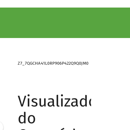
Z7_7QGCHA41L0RP906P422Q9Q0JM0
Visualizador
do