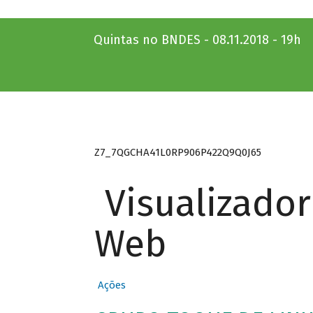
Quintas no BNDES - 08.11.2018 - 19h
Z7_7QGCHA41L0RP906P422Q9Q0J65
Visualizado
Web
Ações