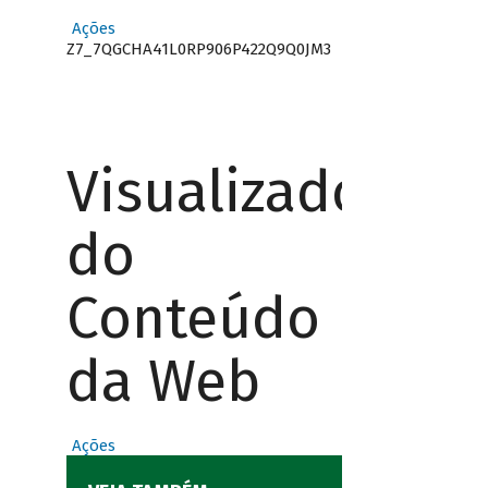
Ações
Z7_7QGCHA41L0RP906P422Q9Q0JM3
Visualizador
do
Conteúdo
da Web
Ações