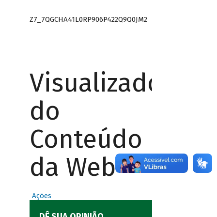
Z7_7QGCHA41L0RP906P422Q9Q0JM2
Visualizador
do
Conteúdo
da Web
Ações
DÊ SUA OPINIÃO