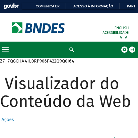
COMUNICA BR
ACESSO À INFORMAÇÃO
PARTI
ENGLISH
ACESSIBILIDADE
A+
A-
Busca
Z7_7QGCHA41L0RP906P422Q9Q0J64
Visualizador do
Conteúdo da Web
Ações