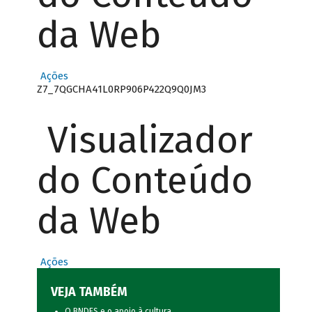
da Web
Ações
Z7_7QGCHA41L0RP906P422Q9Q0JM3
Visualizador
do Conteúdo
da Web
Ações
VEJA TAMBÉM
O BNDES e o apoio à cultura