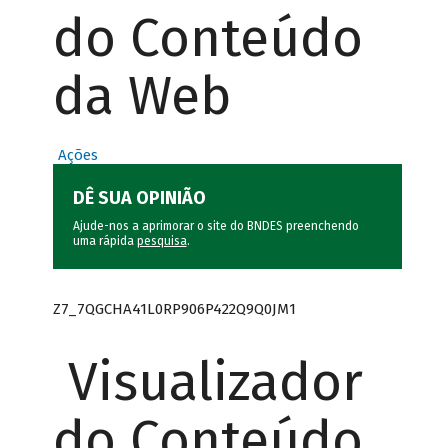
do Conteúdo
da Web
Ações
DÊ SUA OPINIÃO
Ajude-nos a aprimorar o site do BNDES preenchendo
uma rápida
pesquisa
.
Z7_7QGCHA41L0RP906P422Q9Q0JM1
Visualizador
do Conteúdo