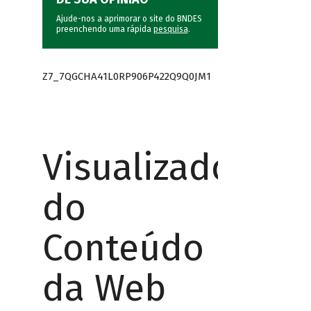
Ajude-nos a aprimorar o site do BNDES
preenchendo uma rápida
pesquisa
.
Z7_7QGCHA41L0RP906P422Q9Q0JM1
Visualizador
do
Conteúdo
da Web