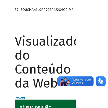
Z7_7QGCHA41L0RP906P422Q9Q0JM2
Visualizador
do
Conteúdo
da Web
Ações
DÊ SUA OPINIÃO