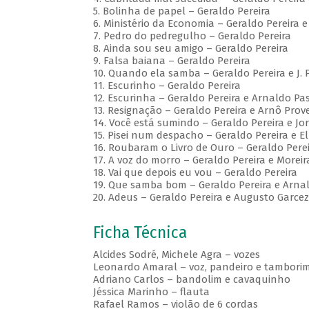
5. Bolinha de papel – Geraldo Pereira
6. Ministério da Economia – Geraldo Pereira 
7. Pedro do pedregulho – Geraldo Pereira
8. Ainda sou seu amigo – Geraldo Pereira
9. Falsa baiana – Geraldo Pereira
10. Quando ela samba – Geraldo Pereira e J. 
11. Escurinho – Geraldo Pereira
12. Escurinha – Geraldo Pereira e Arnaldo Pa
13. Resignação – Geraldo Pereira e Arnô Pro
14. Você está sumindo – Geraldo Pereira e Jo
15. Pisei num despacho – Geraldo Pereira e El
16. Roubaram o Livro de Ouro – Geraldo Pere
17. A voz do morro – Geraldo Pereira e Moreir
18. Vai que depois eu vou – Geraldo Pereira
19. Que samba bom – Geraldo Pereira e Arna
20. Adeus – Geraldo Pereira e Augusto Garcez
Ficha Técnica
Alcides Sodré, Michele Agra – vozes
Leonardo Amaral – voz, pandeiro e tambori
Adriano Carlos – bandolim e cavaquinho
Jéssica Marinho – flauta
Rafael Ramos – violão de 6 cordas