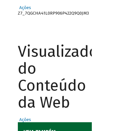
Ações
Z7_7QGCHA41L0RP906P422Q9Q0JM3
Visualizador
do
Conteúdo
da Web
Ações