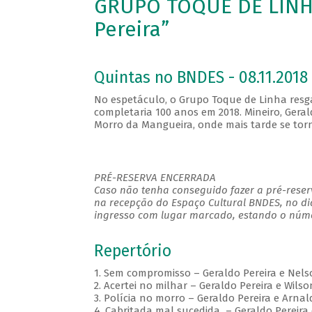
GRUPO TOQUE DE LINHA
Pereira”
Quintas no BNDES - 08.11.2018 
No espetáculo, o Grupo Toque de Linha resga
completaria 100 anos em 2018. Mineiro, Gerald
Morro da Mangueira, onde mais tarde se tor
PRÉ-RESERVA ENCERRADA
Caso não tenha conseguido fazer a pré-reserv
na recepção do Espaço Cultural BNDES, no di
ingresso com lugar marcado, estando o númer
Repertório
1. Sem compromisso – Geraldo Pereira e Nels
2. Acertei no milhar – Geraldo Pereira e Wilso
3. Polícia no morro – Geraldo Pereira e Arna
4. Cabritada mal sucedida – Geraldo Pereira 