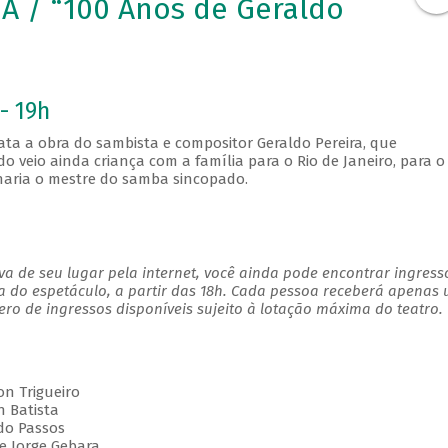
 / “100 Anos de Geraldo
- 19h
ta a obra do sambista e compositor Geraldo Pereira, que
o veio ainda criança com a família para o Rio de Janeiro, para o
naria o mestre do samba sincopado.
a de seu lugar pela internet, você ainda pode encontrar ingress
a do espetáculo, a partir das 18h. Cada pessoa receberá apenas
o de ingressos disponíveis sujeito à lotação máxima do teatro.
on Trigueiro
n Batista
ldo Passos
e Jorge Gebara