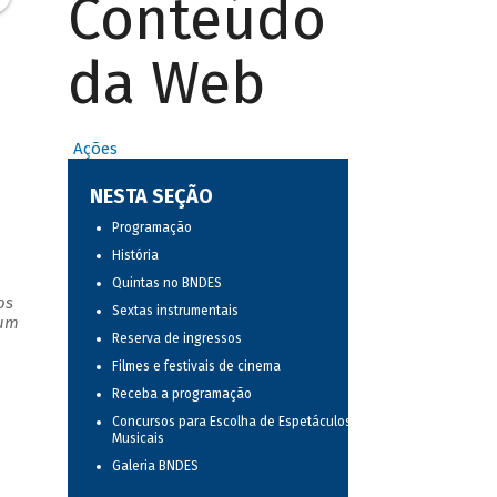
Conteúdo
da Web
Ações
NESTA SEÇÃO
Programação
História
Quintas no BNDES
os
Sextas instrumentais
 um
Reserva de ingressos
Filmes e festivais de cinema
Receba a programação
Concursos para Escolha de Espetáculos
Musicais
Galeria BNDES