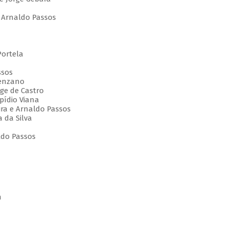
e Arnaldo Passos
Portela
ssos
venzano
rge de Castro
pídio Viana
ira e Arnaldo Passos
a da Silva
ldo Passos
m