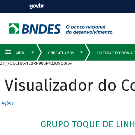
Z7_7QGCHA41L0RP906P422Q9Q0J64
Visualizador do 
Ações
GRUPO TOQUE DE LINHA 