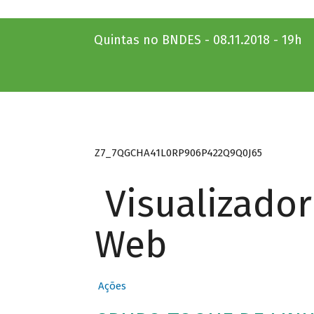
Quintas no BNDES - 08.11.2018 - 19h
Z7_7QGCHA41L0RP906P422Q9Q0J65
Visualizado
Web
Ações