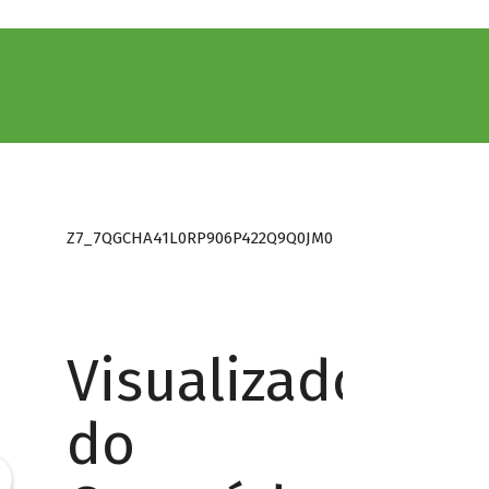
Z7_7QGCHA41L0RP906P422Q9Q0JM0
Visualizador
do