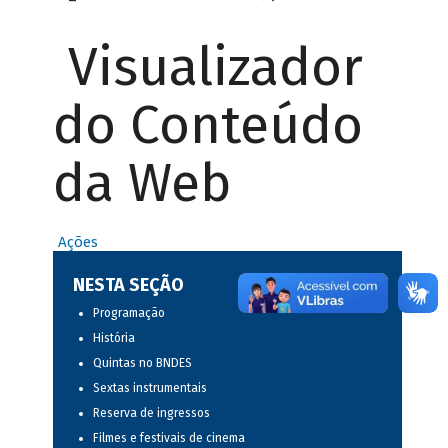
Visualizador
do Conteúdo
da Web
Ações
NESTA SEÇÃO
Programação
História
Quintas no BNDES
Sextas instrumentais
Reserva de ingressos
Filmes e festivais de cinema