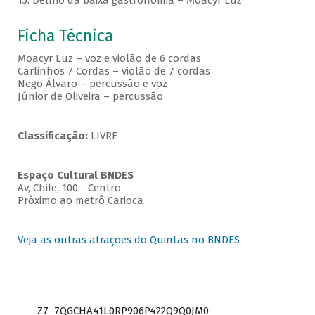
15. Delírio da baixa gastronomia – Moacyr Luz
Ficha Técnica
Moacyr Luz – voz e violão de 6 cordas
Carlinhos 7 Cordas – violão de 7 cordas
Nego Álvaro – percussão e voz
Júnior de Oliveira – percussão
Classificação:
LIVRE
Espaço Cultural BNDES
Av, Chile, 100 - Centro
Próximo ao metrô Carioca
Veja as outras atrações do Quintas no BNDES
Z7_7QGCHA41L0RP906P422Q9Q0JM0