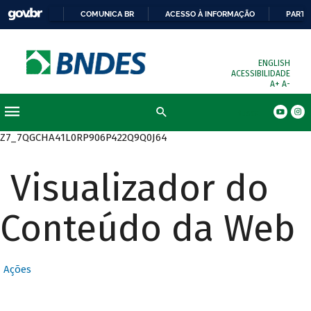
COMUNICA BR
ACESSO À INFORMAÇÃO
PARTI
ENGLISH
ACESSIBILIDADE
A+
A-
Busca
Z7_7QGCHA41L0RP906P422Q9Q0J64
Visualizador do
Conteúdo da Web
Ações