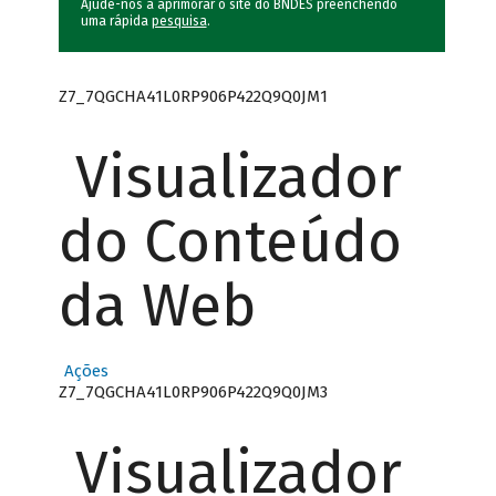
Ajude-nos a aprimorar o site do BNDES preenchendo
uma rápida
pesquisa
.
Z7_7QGCHA41L0RP906P422Q9Q0JM1
Visualizador
do Conteúdo
da Web
Ações
Z7_7QGCHA41L0RP906P422Q9Q0JM3
Visualizador