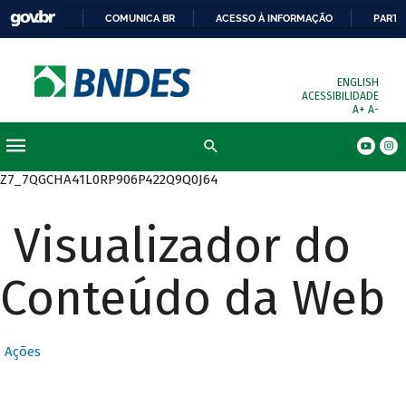
COMUNICA BR
ACESSO À INFORMAÇÃO
PARTI
ENGLISH
ACESSIBILIDADE
A+
A-
Busca
Z7_7QGCHA41L0RP906P422Q9Q0J64
Visualizador do
Conteúdo da Web
Ações