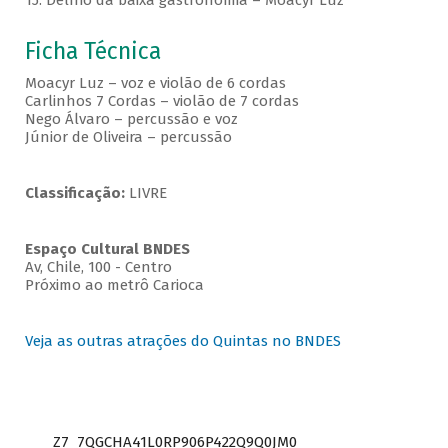
15. Delírio da baixa gastronomia – Moacyr Luz
Ficha Técnica
Moacyr Luz – voz e violão de 6 cordas
Carlinhos 7 Cordas – violão de 7 cordas
Nego Álvaro – percussão e voz
Júnior de Oliveira – percussão
Classificação:
LIVRE
Espaço Cultural BNDES
Av, Chile, 100 - Centro
Próximo ao metrô Carioca
Veja as outras atrações do Quintas no BNDES
Z7_7QGCHA41L0RP906P422Q9Q0JM0