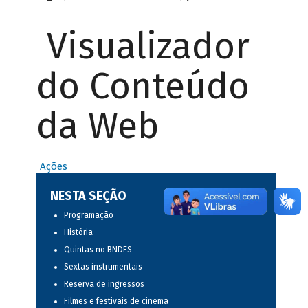
Visualizador
do Conteúdo
da Web
Ações
NESTA SEÇÃO
Programação
História
Quintas no BNDES
Sextas instrumentais
Reserva de ingressos
Filmes e festivais de cinema