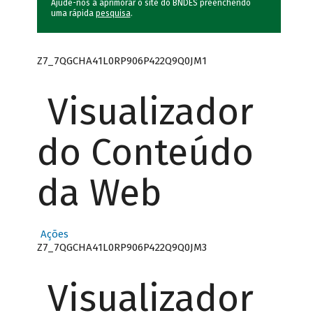
Ajude-nos a aprimorar o site do BNDES preenchendo
uma rápida
pesquisa
.
Z7_7QGCHA41L0RP906P422Q9Q0JM1
Visualizador
do Conteúdo
da Web
Ações
Z7_7QGCHA41L0RP906P422Q9Q0JM3
Visualizador