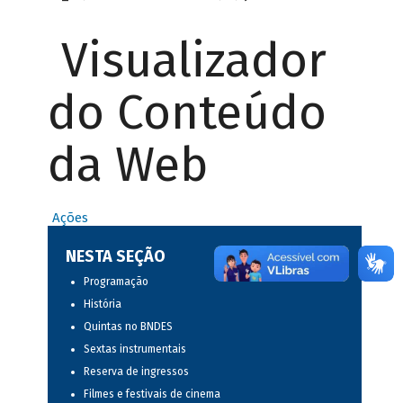
Visualizador
do Conteúdo
da Web
Ações
NESTA SEÇÃO
Programação
História
Quintas no BNDES
Sextas instrumentais
Reserva de ingressos
Filmes e festivais de cinema