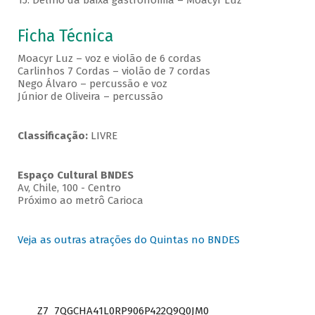
15. Delírio da baixa gastronomia – Moacyr Luz
Ficha Técnica
Moacyr Luz – voz e violão de 6 cordas
Carlinhos 7 Cordas – violão de 7 cordas
Nego Álvaro – percussão e voz
Júnior de Oliveira – percussão
Classificação:
LIVRE
Espaço Cultural BNDES
Av, Chile, 100 - Centro
Próximo ao metrô Carioca
Veja as outras atrações do Quintas no BNDES
Z7_7QGCHA41L0RP906P422Q9Q0JM0