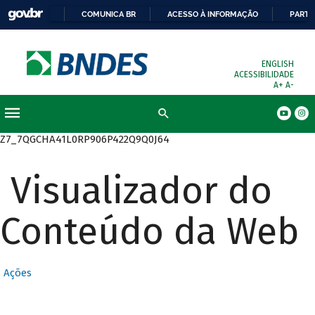
COMUNICA BR
ACESSO À INFORMAÇÃO
PARTI
ENGLISH
ACESSIBILIDADE
A+
A-
Busca
Z7_7QGCHA41L0RP906P422Q9Q0J64
Visualizador do
Conteúdo da Web
Ações