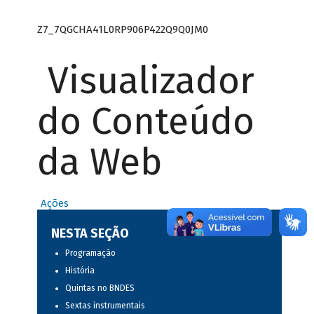
Z7_7QGCHA41L0RP906P422Q9Q0JM0
Visualizador
do Conteúdo
da Web
Ações
NESTA SEÇÃO
Programação
História
Quintas no BNDES
Sextas instrumentais