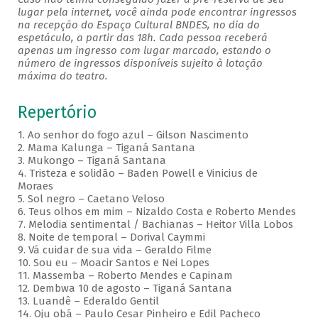
lugar pela internet, você ainda pode encontrar ingressos
na recepção do Espaço Cultural BNDES, no dia do
espetáculo, a partir das 18h. Cada pessoa receberá
apenas um ingresso com lugar marcado, estando o
número de ingressos disponíveis sujeito à lotação
máxima do teatro.
Repertório
1. Ao senhor do fogo azul – Gilson Nascimento
2. Mama Kalunga – Tiganá Santana
3. Mukongo – Tiganá Santana
4. Tristeza e solidão – Baden Powell e Vinicius de
Moraes
5. Sol negro – Caetano Veloso
6. Teus olhos em mim – Nizaldo Costa e Roberto Mendes
7. Melodia sentimental / Bachianas – Heitor Villa Lobos
8. Noite de temporal – Dorival Caymmi
9. Vá cuidar de sua vida – Geraldo Filme
10. Sou eu – Moacir Santos e Nei Lopes
11. Massemba – Roberto Mendes e Capinam
12. Dembwa 10 de agosto – Tiganá Santana
13. Luandê – Ederaldo Gentil
14. Oju obá – Paulo Cesar Pinheiro e Edil Pacheco