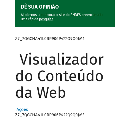
DÊ SUA OPINIÃO
Ajude-nos a aprimorar o site do BNDES preenchendo
uma rápida
pesquisa
.
Z7_7QGCHA41L0RP906P422Q9Q0JM1
Visualizador
do Conteúdo
da Web
Ações
Z7_7QGCHA41L0RP906P422Q9Q0JM3