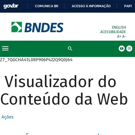
COMUNICA BR
ACESSO À INFORMAÇÃO
PARTI
ENGLISH
ACESSIBILIDADE
A+
A-
Busca
Z7_7QGCHA41L0RP906P422Q9Q0J64
Visualizador do
Conteúdo da Web
Ações