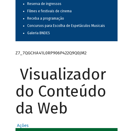
Reserva de ingressos
Filmes e festivais de cinema
Receba a programação
Concursos para Escolha de Espetáculos Musicais
Galeria BNDES
Z7_7QGCHA41L0RP906P422Q9Q0JM2
Visualizador
do Conteúdo
da Web
Ações