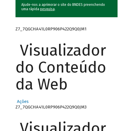
Ajude-nos a aprimorar o site do BNDES preenchendo
uma rápida
pesquisa
.
Z7_7QGCHA41L0RP906P422Q9Q0JM1
Visualizador
do Conteúdo
da Web
Ações
Z7_7QGCHA41L0RP906P422Q9Q0JM3
Visualizador