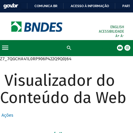
COMUNICA BR
ACESSO À INFORMAÇÃO
PARTI
ENGLISH
ACESSIBILIDADE
A+
A-
Busca
Z7_7QGCHA41L0RP906P422Q9Q0J64
Visualizador do
Conteúdo da Web
Ações