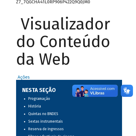
Z7_7QGCHA41L0RP906P422Q9Q0JM0
Visualizador
do Conteúdo
da Web
Ações
NESTA SEÇÃO
Programação
História
Quintas no BNDES
Sextas instrumentais
Reserva de ingressos