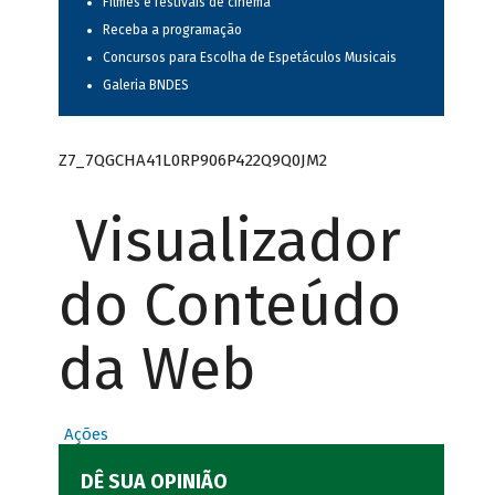
Filmes e festivais de cinema
Receba a programação
Concursos para Escolha de Espetáculos Musicais
Galeria BNDES
Z7_7QGCHA41L0RP906P422Q9Q0JM2
Visualizador
do Conteúdo
da Web
Ações
DÊ SUA OPINIÃO