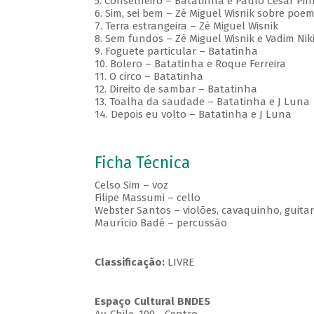
5. Conselheiro – Batatinha e Paulo César Pin
6. Sim, sei bem – Zé Miguel Wisnik sobre po
7. Terra estrangeira – Zé Miguel Wisnik
8. Sem fundos – Zé Miguel Wisnik e Vadim Nik
9. Foguete particular – Batatinha
10. Bolero – Batatinha e Roque Ferreira
11. O circo – Batatinha
12. Direito de sambar – Batatinha
13. Toalha da saudade – Batatinha e J Luna
14. Depois eu volto – Batatinha e J Luna
Ficha Técnica
Celso Sim – voz
Filipe Massumi – cello
Webster Santos – violões, cavaquinho, guita
Maurício Badé – percussão
Classificação:
LIVRE
Espaço Cultural BNDES