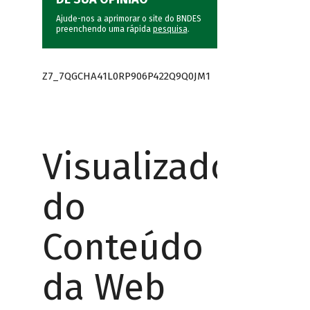
Ajude-nos a aprimorar o site do BNDES
preenchendo uma rápida
pesquisa
.
Z7_7QGCHA41L0RP906P422Q9Q0JM1
Visualizador
do
Conteúdo
da Web