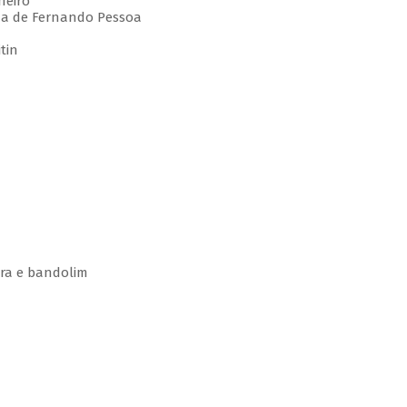
heiro
ema de Fernando Pessoa
itin
rra e bandolim