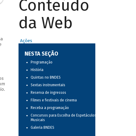
Conteúdo
da Web
ba
Ações
e
NESTA SEÇÃO
Programação
História
Quintas no BNDES
os
 um
Sextas instrumentais
io.
Reserva de ingressos
Filmes e festivais de cinema
Receba a programação
Concursos para Escolha de Espetáculos
Musicais
Galeria BNDES