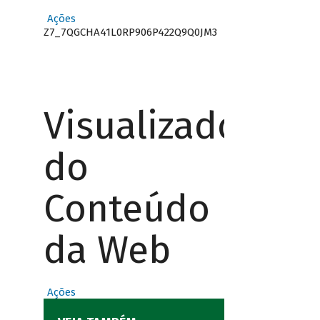
Ações
Z7_7QGCHA41L0RP906P422Q9Q0JM3
Visualizador
do
Conteúdo
da Web
Ações