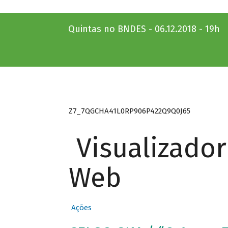
Quintas no BNDES - 06.12.2018 - 19h
Z7_7QGCHA41L0RP906P422Q9Q0J65
Visualizado
Web
Ações