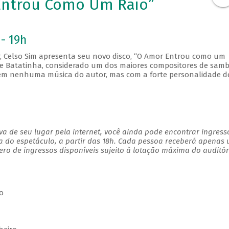
Entrou Como Um Raio”
- 19h
r, Celso Sim apresenta seu novo disco, “O Amor Entrou como um
de Batatinha, considerado um dos maiores compositores de sam
sem nenhuma música do autor, mas com a forte personalidade d
a de seu lugar pela internet, você ainda pode encontrar ingress
a do espetáculo, a partir das 18h. Cada pessoa receberá apenas
o de ingressos disponíveis sujeito à lotação máxima do auditór
o