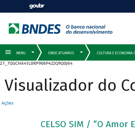
Z7_7QGCHA41L0RP906P422Q9Q0J64
Visualizador do 
Ações
CELSO SIM / “O Amor 