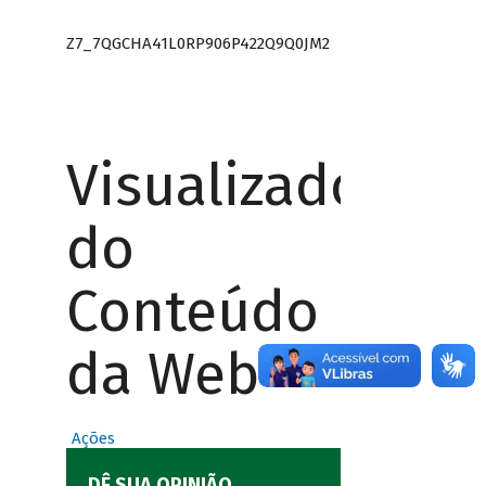
Z7_7QGCHA41L0RP906P422Q9Q0JM2
Visualizador
do
Conteúdo
da Web
Ações
DÊ SUA OPINIÃO