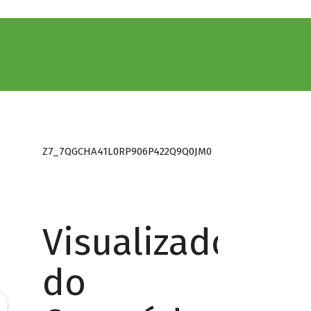
Z7_7QGCHA41L0RP906P422Q9Q0JM0
Visualizador
do