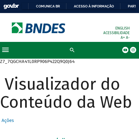
COMUNICA BR
ACESSO À INFORMAÇÃO
PARTI
ENGLISH
ACESSIBILIDADE
A+
A-
Busca
Z7_7QGCHA41L0RP906P422Q9Q0J64
Visualizador do
Conteúdo da Web
Ações