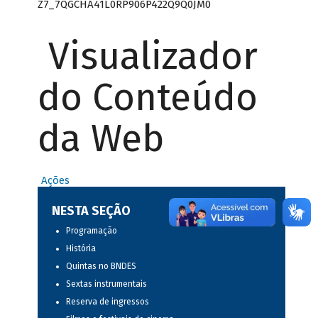
Z7_7QGCHA41L0RP906P422Q9Q0JM0
Visualizador
do Conteúdo
da Web
Ações
NESTA SEÇÃO
Programação
História
Quintas no BNDES
Sextas instrumentais
Reserva de ingressos