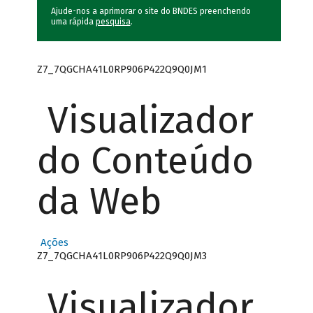
Ajude-nos a aprimorar o site do BNDES preenchendo
uma rápida
pesquisa
.
Z7_7QGCHA41L0RP906P422Q9Q0JM1
Visualizador
do Conteúdo
da Web
Ações
Z7_7QGCHA41L0RP906P422Q9Q0JM3
Visualizador