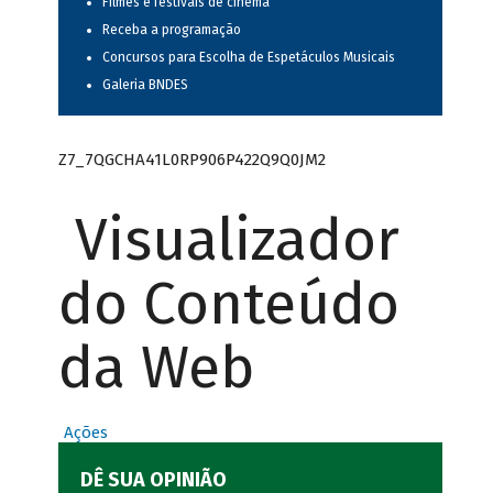
Filmes e festivais de cinema
Receba a programação
Concursos para Escolha de Espetáculos Musicais
Galeria BNDES
Z7_7QGCHA41L0RP906P422Q9Q0JM2
Visualizador
do Conteúdo
da Web
Ações
DÊ SUA OPINIÃO