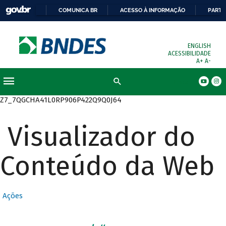
COMUNICA BR
ACESSO À INFORMAÇÃO
PARTI
ENGLISH
ACESSIBILIDADE
A+
A-
Busca
Z7_7QGCHA41L0RP906P422Q9Q0J64
Visualizador do
Conteúdo da Web
Ações