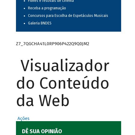
Filmes e festivais de cinema
Receba a programação
Concursos para Escolha de Espetáculos Musicais
Galeria BNDES
Z7_7QGCHA41L0RP906P422Q9Q0JM2
Visualizador
do Conteúdo
da Web
Ações
DÊ SUA OPINIÃO