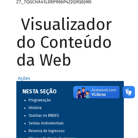
Z7_7QGCHA41L0RP906P422Q9Q0JM0
Visualizador
do Conteúdo
da Web
Ações
NESTA SEÇÃO
Programação
História
Quintas no BNDES
Sextas instrumentais
Reserva de ingressos