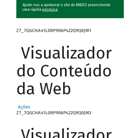
Ajude-nos a aprimorar o site do BNDES preenchendo
uma rápida
pesquisa
.
Z7_7QGCHA41L0RP906P422Q9Q0JM1
Visualizador
do Conteúdo
da Web
Ações
Z7_7QGCHA41L0RP906P422Q9Q0JM3
Visualizador