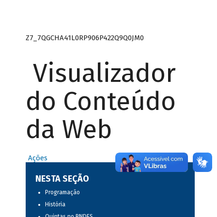
Z7_7QGCHA41L0RP906P422Q9Q0JM0
Visualizador
do Conteúdo
da Web
Ações
NESTA SEÇÃO
Programação
História
Quintas no BNDES