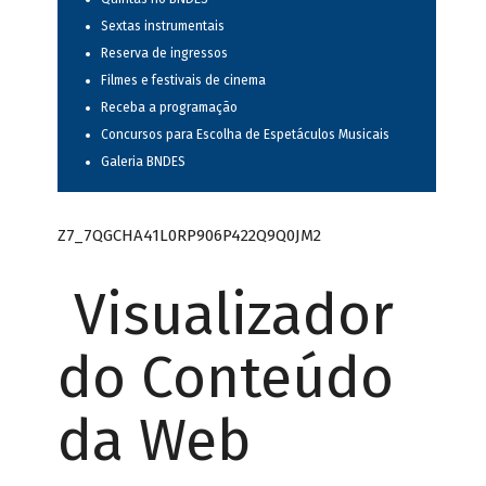
Sextas instrumentais
Reserva de ingressos
Filmes e festivais de cinema
Receba a programação
Concursos para Escolha de Espetáculos Musicais
Galeria BNDES
Z7_7QGCHA41L0RP906P422Q9Q0JM2
Visualizador
do Conteúdo
da Web