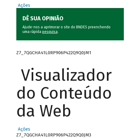
Ações
DÊ SUA OPINIÃO
Ajude-nos a aprimorar o site do BNDES preenchendo
uma rápida
pesquisa
.
Z7_7QGCHA41L0RP906P422Q9Q0JM1
Visualizador
do Conteúdo
da Web
Ações
Z7_7QGCHA41L0RP906P422Q9Q0JM3