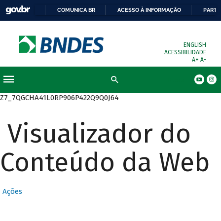
COMUNICA BR
ACESSO À INFORMAÇÃO
PARTI
ENGLISH
ACESSIBILIDADE
A+
A-
Busca
Z7_7QGCHA41L0RP906P422Q9Q0J64
Visualizador do
Conteúdo da Web
Ações