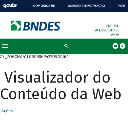
COMUNICA BR
ACESSO À INFORMAÇÃO
PARTI
ENGLISH
ACESSIBILIDADE
A+
A-
Busca
Z7_7QGCHA41L0RP906P422Q9Q0J64
Visualizador do
Conteúdo da Web
Ações