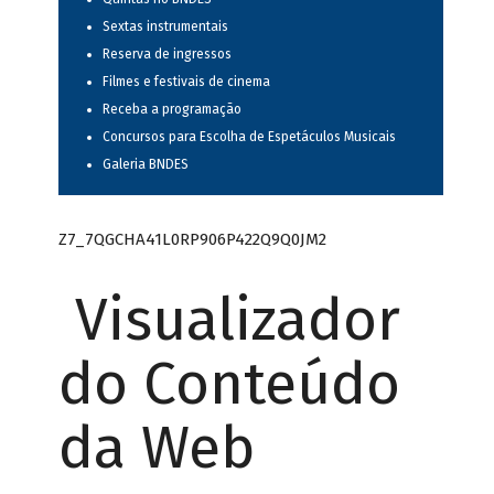
Sextas instrumentais
Reserva de ingressos
Filmes e festivais de cinema
Receba a programação
Concursos para Escolha de Espetáculos Musicais
Galeria BNDES
Z7_7QGCHA41L0RP906P422Q9Q0JM2
Visualizador
do Conteúdo
da Web