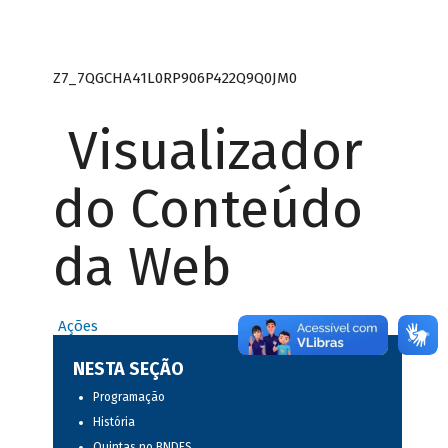
Z7_7QGCHA41L0RP906P422Q9Q0JM0
Visualizador
do Conteúdo
da Web
Ações
NESTA SEÇÃO
Programação
História
Quintas no BNDES