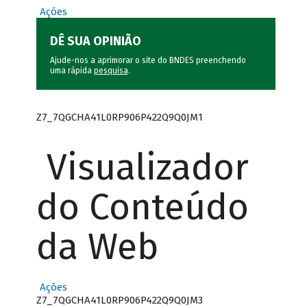
Ações
DÊ SUA OPINIÃO
Ajude-nos a aprimorar o site do BNDES preenchendo
uma rápida
pesquisa
.
Z7_7QGCHA41L0RP906P422Q9Q0JM1
Visualizador
do Conteúdo
da Web
Ações
Z7_7QGCHA41L0RP906P422Q9Q0JM3