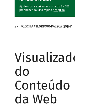
Ajude-nos a aprimorar o site do BNDES
preenchendo uma rápida
pesquisa
.
Z7_7QGCHA41L0RP906P422Q9Q0JM1
Visualizador
do
Conteúdo
da Web