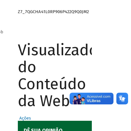
Z7_7QGCHA41L0RP906P422Q9Q0JM2
ob
Visualizador
do
Conteúdo
da Web
Ações
DÊ SUA OPINIÃO