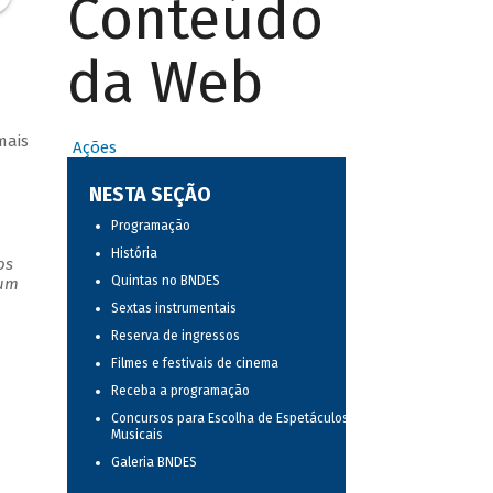
Conteúdo
da Web
mais
Ações
NESTA SEÇÃO
Programação
História
os
Quintas no BNDES
 um
Sextas instrumentais
Reserva de ingressos
Filmes e festivais de cinema
Receba a programação
Concursos para Escolha de Espetáculos
Musicais
Galeria BNDES