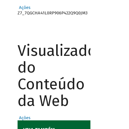
Ações
Z7_7QGCHA41L0RP906P422Q9Q0JM3
Visualizador
do
Conteúdo
da Web
Ações