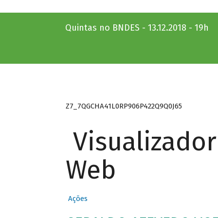
Quintas no BNDES - 13.12.2018 - 19h
Z7_7QGCHA41L0RP906P422Q9Q0J65
Visualizado
Web
Ações