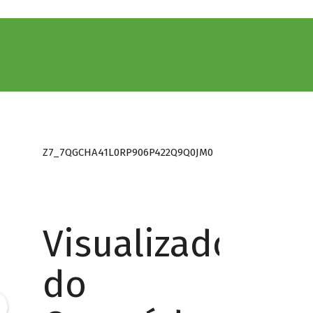
Z7_7QGCHA41L0RP906P422Q9Q0JM0
Visualizador
do