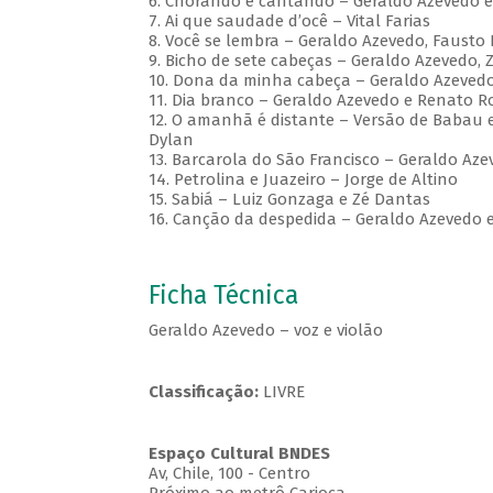
6. Chorando e cantando – Geraldo Azevedo e
7. Ai que saudade d’ocê – Vital Farias
8. Você se lembra – Geraldo Azevedo, Fausto 
9. Bicho de sete cabeças – Geraldo Azevedo
10. Dona da minha cabeça – Geraldo Azevedo
11. Dia branco – Geraldo Azevedo e Renato 
12. O amanhã é distante – Versão de Babau e
Dylan
13. Barcarola do São Francisco – Geraldo Az
14. Petrolina e Juazeiro – Jorge de Altino
15. Sabiá – Luiz Gonzaga e Zé Dantas
16. Canção da despedida – Geraldo Azevedo 
Ficha Técnica
Geraldo Azevedo – voz e violão
Classificação:
LIVRE
Espaço Cultural BNDES
Av, Chile, 100 - Centro