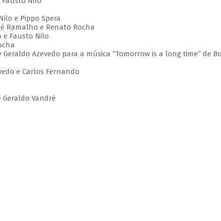
 Fausto Nilo
Nilo e Pippo Spera
, Zé Ramalho e Renato Rocha
 e Fausto Nilo
Rocha
 Geraldo Azevedo para a música “Tomorrow is a long time” de B
evedo e Carlos Fernando
e Geraldo Vandré