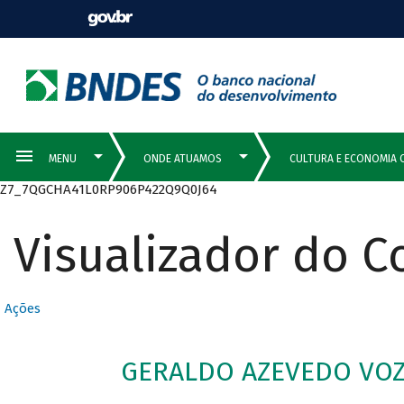
Z7_7QGCHA41L0RP906P422Q9Q0J64
Visualizador do 
Ações
GERALDO AZEVEDO VOZ