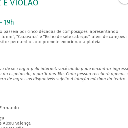
 E VIOLÃO
- 19h
o passeia por cinco décadas de composições, apresentando
i lunar”, “Caravana” e “Bicho de sete cabeças”, além de canções 
positor pernambucano promete emocionar a plateia.
a de seu lugar pela internet, você ainda pode encontrar ingress
a do espetáculo, a partir das 18h. Cada pessoa receberá apenas
o de ingressos disponíveis sujeito à lotação máxima do teatro.
 Fernando
ça
 e Alceu Valença