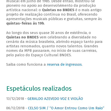
musical em julho de 1985. Desde então, mostrou-se
pioneiro no apoio ao desenvolvimento da produção
artística nacional: o
Quintas no BNDES
é o mais antigo
projeto de realização contínua no Brasil, oferecendo
apresentações musicais públicas e gratuitas, sempre às
quintas-feiras às 19h
.
Ao longo dos seus quase 30 anos de existência, o
Quintas no BNDES
vem celebrando a diversidade no
cenário da música brasileira, abrindo espaço tanto para
artistas renomados, quanto novos talentos. Grandes
nomes da MPB passaram, no início de suas carreiras,
pelo palco do Espaço Cultural BNDES.
Saiba como funciona a
reserva de ingressos
.
Espetáculos realizados
13/12/2018 -
GERALDO AZEVEDO VOZ E VIOLÃO
06/12/2018 -
CELSO SIM / “O Amor Entrou Como Um Raio”