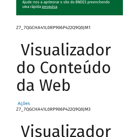
Ajude-nos a aprimorar o site do BNDES preenchendo
uma rápida
pesquisa
.
Z7_7QGCHA41L0RP906P422Q9Q0JM1
Visualizador
do Conteúdo
da Web
Ações
Z7_7QGCHA41L0RP906P422Q9Q0JM3
Visualizador