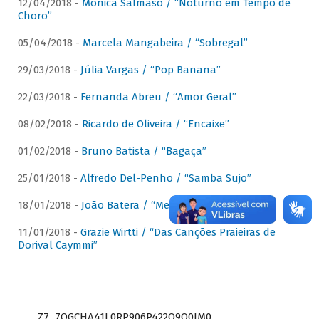
12/04/2018 -
Mônica Salmaso / “Noturno em Tempo de
Choro”
05/04/2018 -
Marcela Mangabeira / “Sobregal”
29/03/2018 -
Júlia Vargas / “Pop Banana”
22/03/2018 -
Fernanda Abreu / “Amor Geral”
08/02/2018 -
Ricardo de Oliveira / “Encaixe”
01/02/2018 -
Bruno Batista / “Bagaça”
25/01/2018 -
Alfredo Del-Penho / “Samba Sujo”
18/01/2018 -
João Batera / “Meu Pandeiro”
11/01/2018 -
Grazie Wirtti / “Das Canções Praieiras de
Dorival Caymmi”
Z7_7QGCHA41L0RP906P422Q9Q0JM0