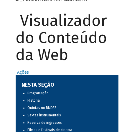
Visualizador
do Conteúdo
da Web
Ações
NESTA SEÇÃO
Programação
História
Quintas no BNDES
Sextas instrumentais
Reserva de ingressos
Filmes e festivais de cinema