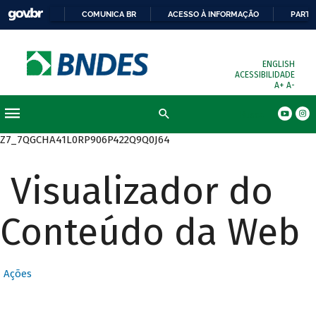
COMUNICA BR
ACESSO À INFORMAÇÃO
PARTI
ENGLISH
ACESSIBILIDADE
A+
A-
Busca
Z7_7QGCHA41L0RP906P422Q9Q0J64
Visualizador do
Conteúdo da Web
Ações