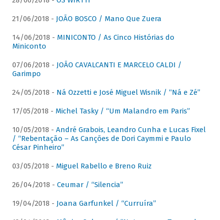
28/06/2018 -
OS WIRTTI
21/06/2018 -
JOÃO BOSCO / Mano Que Zuera
14/06/2018 -
MINICONTO / As Cinco Histórias do
Miniconto
07/06/2018 -
JOÃO CAVALCANTI E MARCELO CALDI /
Garimpo
24/05/2018 -
Ná Ozzetti e José Miguel Wisnik / “Ná e Zé”
17/05/2018 -
Michel Tasky / “Um Malandro em Paris”
10/05/2018 -
André Grabois, Leandro Cunha e Lucas Fixel
/ “Rebentação – As Canções de Dori Caymmi e Paulo
César Pinheiro”
03/05/2018 -
Miguel Rabello e Breno Ruiz
26/04/2018 -
Ceumar / “Silencia”
19/04/2018 -
Joana Garfunkel / “Curruíra”