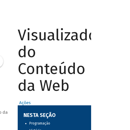
Visualizador
do
Conteúdo
da Web
Ações
o da
NESTA SEÇÃO
Programação