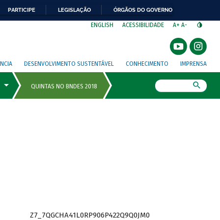
PARTICIPE
LEGISLAÇÃO
ÓRGÃOS DO GOVERNO
⁣
ENGLISH
ACESSIBILIDADE
A+
A-
NCIA
DESENVOLVIMENTO SUSTENTÁVEL
CONHECIMENTO
IMPRENSA
Busca
Z7_7QGCHA41L0RP906P422Q9Q0JM0