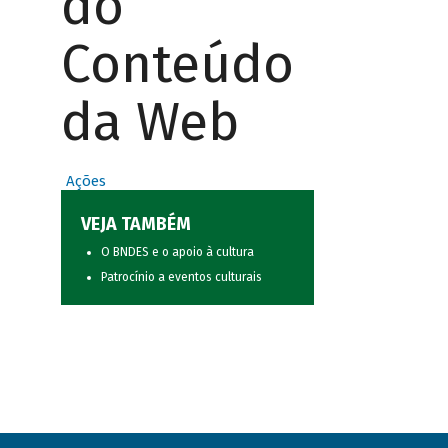
do
Conteúdo
da Web
Ações
VEJA TAMBÉM
O BNDES e o apoio à cultura
Patrocínio a eventos culturais