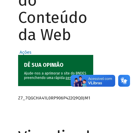
do
Conteúdo
da Web
Ações
DÊ SUA OPINIÃO
Ajude-nos a aprimorar o site do BNDES
preenchendo uma rápida
pesquisa
.
Z7_7QGCHA41L0RP906P422Q9Q0JM1