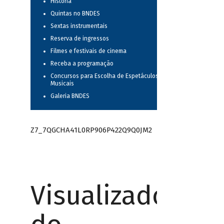
História
Quintas no BNDES
Sextas instrumentais
Reserva de ingressos
Filmes e festivais de cinema
Receba a programação
Concursos para Escolha de Espetáculos
Musicais
Galeria BNDES
Z7_7QGCHA41L0RP906P422Q9Q0JM2
Visualizador