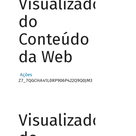
Visualizador
do
Conteúdo
da Web
Ações
Z7_7QGCHA41L0RP906P422Q9Q0JM3
o
Visualizador