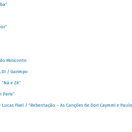
ba”
mor”
 do Miniconto
LDI / Garimpo
/ “Ná e Zé”
 Paris”
 Lucas Fixel / “Rebentação – As Canções de Dori Caymmi e Paul