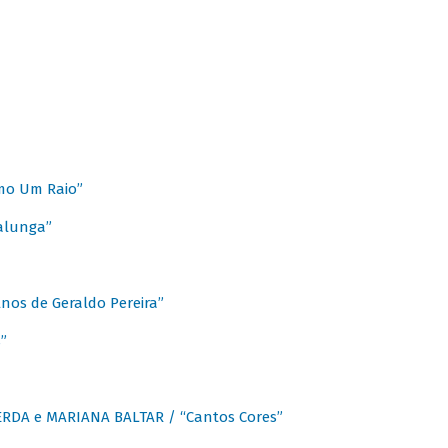
mo Um Raio”
alunga”
os de Geraldo Pereira”
”
CERDA e MARIANA BALTAR / “Cantos Cores”