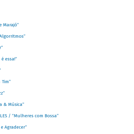
e Marajó”
lgorritmos”
r”
é essa!”
”
m Tim”
zz”
a & Música”
LES / “Mulheres com Bossa”
e Agradecer”