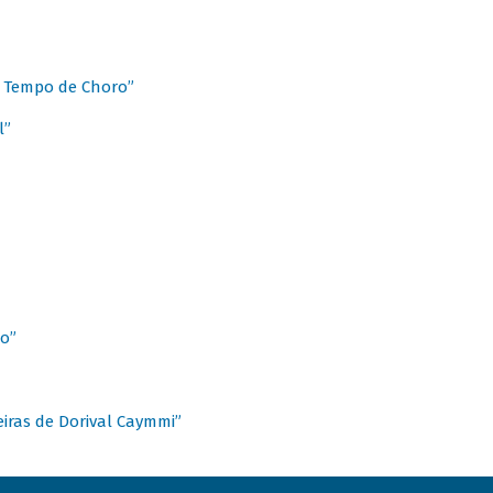
 Tempo de Choro”
l”
o”
ieiras de Dorival Caymmi”