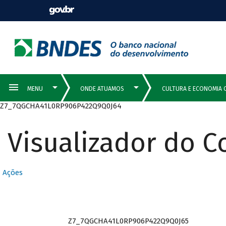
Z7_7QGCHA41L0RP906P422Q9Q0J64
Visualizador do 
Ações
Z7_7QGCHA41L0RP906P422Q9Q0J65