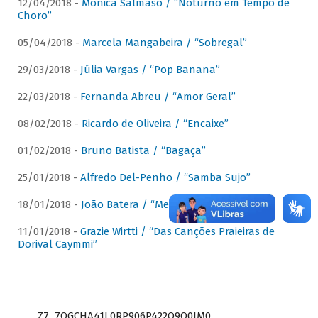
12/04/2018 -
Mônica Salmaso / “Noturno em Tempo de
Choro”
05/04/2018 -
Marcela Mangabeira / “Sobregal”
29/03/2018 -
Júlia Vargas / “Pop Banana”
22/03/2018 -
Fernanda Abreu / “Amor Geral”
08/02/2018 -
Ricardo de Oliveira / “Encaixe”
01/02/2018 -
Bruno Batista / “Bagaça”
25/01/2018 -
Alfredo Del-Penho / “Samba Sujo”
18/01/2018 -
João Batera / “Meu Pandeiro”
11/01/2018 -
Grazie Wirtti / “Das Canções Praieiras de
Dorival Caymmi”
Z7_7QGCHA41L0RP906P422Q9Q0JM0