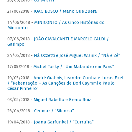
28/06/2018 -
OS WIRTTI
21/06/2018 -
JOÃO BOSCO / Mano Que Zuera
14/06/2018 -
MINICONTO / As Cinco Histórias do
Miniconto
07/06/2018 -
JOÃO CAVALCANTI E MARCELO CALDI /
Garimpo
24/05/2018 -
Ná Ozzetti e José Miguel Wisnik / “Ná e Zé”
17/05/2018 -
Michel Tasky / “Um Malandro em Paris”
10/05/2018 -
André Grabois, Leandro Cunha e Lucas Fixel
/ “Rebentação – As Canções de Dori Caymmi e Paulo
César Pinheiro”
03/05/2018 -
Miguel Rabello e Breno Ruiz
26/04/2018 -
Ceumar / “Silencia”
19/04/2018 -
Joana Garfunkel / “Curruíra”