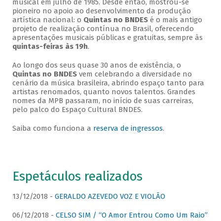
musical em julho de 1985. Desde então, mostrou-se
pioneiro no apoio ao desenvolvimento da produção
artística nacional: o
Quintas no BNDES
é o mais antigo
projeto de realização contínua no Brasil, oferecendo
apresentações musicais públicas e gratuitas, sempre às
quintas-feiras às 19h
.
Ao longo dos seus quase 30 anos de existência, o
Quintas no BNDES
vem celebrando a diversidade no
cenário da música brasileira, abrindo espaço tanto para
artistas renomados, quanto novos talentos. Grandes
nomes da MPB passaram, no início de suas carreiras,
pelo palco do Espaço Cultural BNDES.
Saiba como funciona a
reserva de ingressos
.
Espetáculos realizados
13/12/2018 -
GERALDO AZEVEDO VOZ E VIOLÃO
06/12/2018 -
CELSO SIM / “O Amor Entrou Como Um Raio”