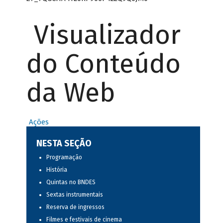
Visualizador
do Conteúdo
da Web
Ações
NESTA SEÇÃO
Programação
História
Quintas no BNDES
Sextas instrumentais
Reserva de ingressos
Filmes e festivais de cinema