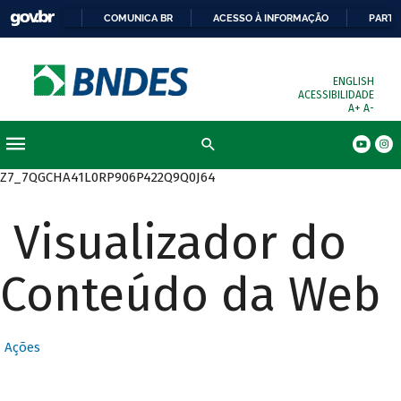
COMUNICA BR
ACESSO À INFORMAÇÃO
PARTI
ENGLISH
ACESSIBILIDADE
A+
A-
Busca
Z7_7QGCHA41L0RP906P422Q9Q0J64
Visualizador do
Conteúdo da Web
Ações