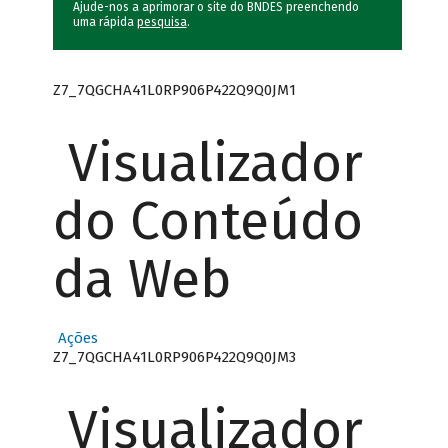
Ajude-nos a aprimorar o site do BNDES preenchendo
uma rápida
pesquisa
.
Z7_7QGCHA41L0RP906P422Q9Q0JM1
Visualizador
do Conteúdo
da Web
Ações
Z7_7QGCHA41L0RP906P422Q9Q0JM3
Visualizador