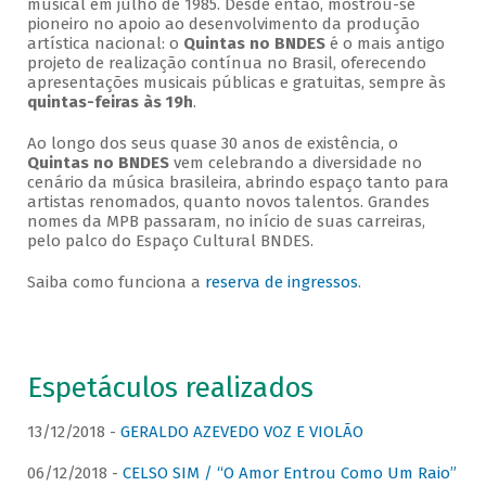
musical em julho de 1985. Desde então, mostrou-se
pioneiro no apoio ao desenvolvimento da produção
artística nacional: o
Quintas no BNDES
é o mais antigo
projeto de realização contínua no Brasil, oferecendo
apresentações musicais públicas e gratuitas, sempre às
quintas-feiras às 19h
.
Ao longo dos seus quase 30 anos de existência, o
Quintas no BNDES
vem celebrando a diversidade no
cenário da música brasileira, abrindo espaço tanto para
artistas renomados, quanto novos talentos. Grandes
nomes da MPB passaram, no início de suas carreiras,
pelo palco do Espaço Cultural BNDES.
Saiba como funciona a
reserva de ingressos
.
Espetáculos realizados
13/12/2018 -
GERALDO AZEVEDO VOZ E VIOLÃO
06/12/2018 -
CELSO SIM / “O Amor Entrou Como Um Raio”