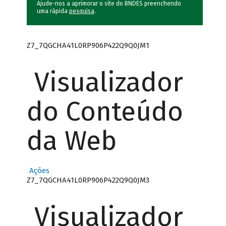
Ajude-nos a aprimorar o site do BNDES preenchendo
uma rápida
pesquisa
.
Z7_7QGCHA41L0RP906P422Q9Q0JM1
Visualizador
do Conteúdo
da Web
Ações
Z7_7QGCHA41L0RP906P422Q9Q0JM3
Visualizador