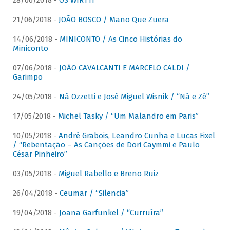
28/06/2018 -
OS WIRTTI
21/06/2018 -
JOÃO BOSCO / Mano Que Zuera
14/06/2018 -
MINICONTO / As Cinco Histórias do
Miniconto
07/06/2018 -
JOÃO CAVALCANTI E MARCELO CALDI /
Garimpo
24/05/2018 -
Ná Ozzetti e José Miguel Wisnik / “Ná e Zé”
17/05/2018 -
Michel Tasky / “Um Malandro em Paris”
10/05/2018 -
André Grabois, Leandro Cunha e Lucas Fixel
/ “Rebentação – As Canções de Dori Caymmi e Paulo
César Pinheiro”
03/05/2018 -
Miguel Rabello e Breno Ruiz
26/04/2018 -
Ceumar / “Silencia”
19/04/2018 -
Joana Garfunkel / “Curruíra”