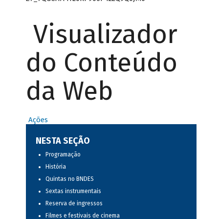
Visualizador
do Conteúdo
da Web
Ações
NESTA SEÇÃO
Programação
História
Quintas no BNDES
Sextas instrumentais
Reserva de ingressos
Filmes e festivais de cinema