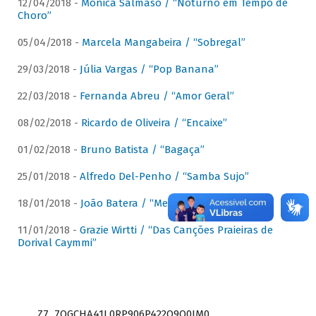
12/04/2018 -
Mônica Salmaso / “Noturno em Tempo de
Choro”
05/04/2018 -
Marcela Mangabeira / “Sobregal”
29/03/2018 -
Júlia Vargas / “Pop Banana”
22/03/2018 -
Fernanda Abreu / “Amor Geral”
08/02/2018 -
Ricardo de Oliveira / “Encaixe”
01/02/2018 -
Bruno Batista / “Bagaça”
25/01/2018 -
Alfredo Del-Penho / “Samba Sujo”
18/01/2018 -
João Batera / “Meu Pandeiro”
11/01/2018 -
Grazie Wirtti / “Das Canções Praieiras de
Dorival Caymmi”
Z7_7QGCHA41L0RP906P422Q9Q0JM0