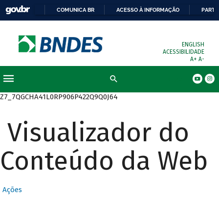
COMUNICA BR
ACESSO À INFORMAÇÃO
PARTI
ENGLISH
ACESSIBILIDADE
A+
A-
Busca
Z7_7QGCHA41L0RP906P422Q9Q0J64
Visualizador do
Conteúdo da Web
Ações