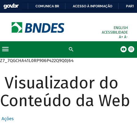
COMUNICA BR
ACESSO À INFORMAÇÃO
PARTI
ENGLISH
ACESSIBILIDADE
A+
A-
Busca
Z7_7QGCHA41L0RP906P422Q9Q0J64
Visualizador do
Conteúdo da Web
Ações