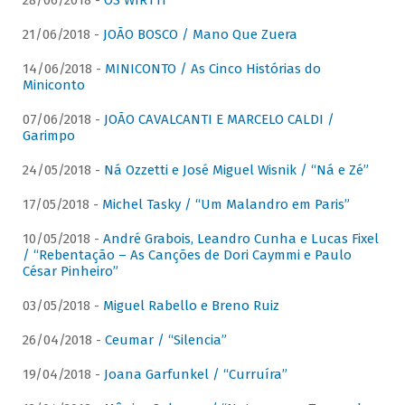
28/06/2018 -
OS WIRTTI
21/06/2018 -
JOÃO BOSCO / Mano Que Zuera
14/06/2018 -
MINICONTO / As Cinco Histórias do
Miniconto
07/06/2018 -
JOÃO CAVALCANTI E MARCELO CALDI /
Garimpo
24/05/2018 -
Ná Ozzetti e José Miguel Wisnik / “Ná e Zé”
17/05/2018 -
Michel Tasky / “Um Malandro em Paris”
10/05/2018 -
André Grabois, Leandro Cunha e Lucas Fixel
/ “Rebentação – As Canções de Dori Caymmi e Paulo
César Pinheiro”
03/05/2018 -
Miguel Rabello e Breno Ruiz
26/04/2018 -
Ceumar / “Silencia”
19/04/2018 -
Joana Garfunkel / “Curruíra”