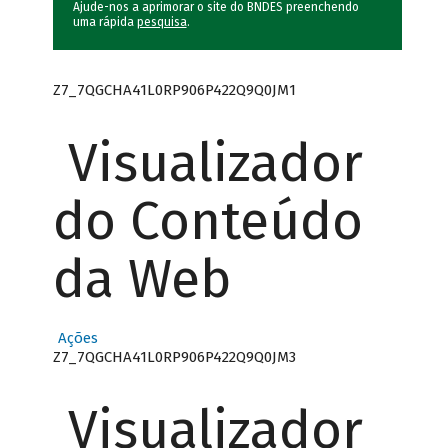
Ajude-nos a aprimorar o site do BNDES preenchendo
uma rápida
pesquisa
.
Z7_7QGCHA41L0RP906P422Q9Q0JM1
Visualizador
do Conteúdo
da Web
Ações
Z7_7QGCHA41L0RP906P422Q9Q0JM3
Visualizador