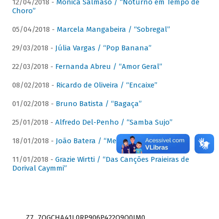
12/04/2018 -
Mônica Salmaso / “Noturno em Tempo de
Choro”
05/04/2018 -
Marcela Mangabeira / “Sobregal”
29/03/2018 -
Júlia Vargas / “Pop Banana”
22/03/2018 -
Fernanda Abreu / “Amor Geral”
08/02/2018 -
Ricardo de Oliveira / “Encaixe”
01/02/2018 -
Bruno Batista / “Bagaça”
25/01/2018 -
Alfredo Del-Penho / “Samba Sujo”
18/01/2018 -
João Batera / “Meu Pandeiro”
11/01/2018 -
Grazie Wirtti / “Das Canções Praieiras de
Dorival Caymmi”
Z7_7QGCHA41L0RP906P422Q9Q0JM0