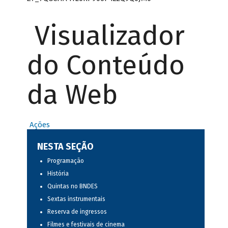
Visualizador
do Conteúdo
da Web
Ações
NESTA SEÇÃO
Programação
História
Quintas no BNDES
Sextas instrumentais
Reserva de ingressos
Filmes e festivais de cinema