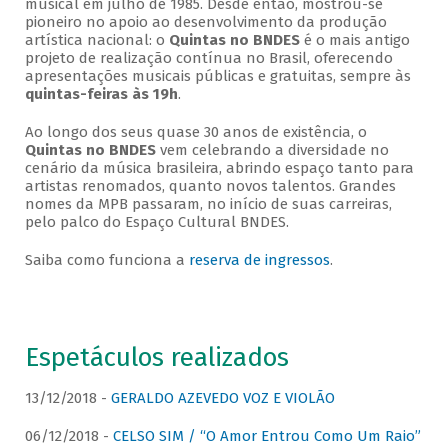
musical em julho de 1985. Desde então, mostrou-se
pioneiro no apoio ao desenvolvimento da produção
artística nacional: o
Quintas no BNDES
é o mais antigo
projeto de realização contínua no Brasil, oferecendo
apresentações musicais públicas e gratuitas, sempre às
quintas-feiras às 19h
.
Ao longo dos seus quase 30 anos de existência, o
Quintas no BNDES
vem celebrando a diversidade no
cenário da música brasileira, abrindo espaço tanto para
artistas renomados, quanto novos talentos. Grandes
nomes da MPB passaram, no início de suas carreiras,
pelo palco do Espaço Cultural BNDES.
Saiba como funciona a
reserva de ingressos
.
Espetáculos realizados
13/12/2018 -
GERALDO AZEVEDO VOZ E VIOLÃO
06/12/2018 -
CELSO SIM / “O Amor Entrou Como Um Raio”