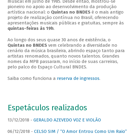
musical em julho de 1985. Desde então, mostrou-se
pioneiro no apoio ao desenvolvimento da produção
artística nacional: o
Quintas no BNDES
é o mais antigo
projeto de realização contínua no Brasil, oferecendo
apresentações musicais públicas e gratuitas, sempre às
quintas-feiras às 19h
.
Ao longo dos seus quase 30 anos de existência, o
Quintas no BNDES
vem celebrando a diversidade no
cenário da música brasileira, abrindo espaço tanto para
artistas renomados, quanto novos talentos. Grandes
nomes da MPB passaram, no início de suas carreiras,
pelo palco do Espaço Cultural BNDES.
Saiba como funciona a
reserva de ingressos
.
Espetáculos realizados
13/12/2018 -
GERALDO AZEVEDO VOZ E VIOLÃO
06/12/2018 -
CELSO SIM / “O Amor Entrou Como Um Raio”