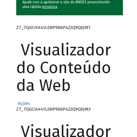
Ajude-nos a aprimorar o site do BNDES preenchendo
uma rápida
pesquisa
.
Z7_7QGCHA41L0RP906P422Q9Q0JM1
Visualizador
do Conteúdo
da Web
Ações
Z7_7QGCHA41L0RP906P422Q9Q0JM3
Visualizador