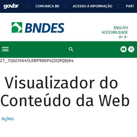
COMUNICA BR
ACESSO À INFORMAÇÃO
PARTI
ENGLISH
ACESSIBILIDADE
A+
A-
Busca
Z7_7QGCHA41L0RP906P422Q9Q0J64
Visualizador do
Conteúdo da Web
Ações