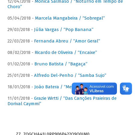
12/04/2018 -
Mônica Salmaso / “Noturno em Tempo de
Choro”
05/04/2018 -
Marcela Mangabeira / “Sobregal”
29/03/2018 -
Júlia Vargas / “Pop Banana”
22/03/2018 -
Fernanda Abreu / “Amor Geral”
08/02/2018 -
Ricardo de Oliveira / “Encaixe”
01/02/2018 -
Bruno Batista / “Bagaça”
25/01/2018 -
Alfredo Del-Penho / “Samba Sujo”
18/01/2018 -
João Batera / “Meu Pandeiro”
11/01/2018 -
Grazie Wirtti / “Das Canções Praieiras de
Dorival Caymmi”
Z7_7QGCHA41L0RP906P422Q9Q0JM0