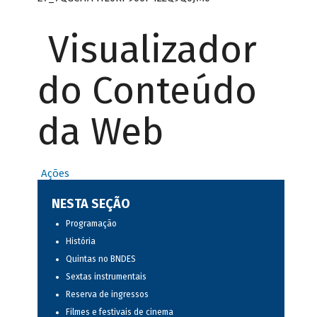
Visualizador
do Conteúdo
da Web
Ações
NESTA SEÇÃO
Programação
História
Quintas no BNDES
Sextas instrumentais
Reserva de ingressos
Filmes e festivais de cinema