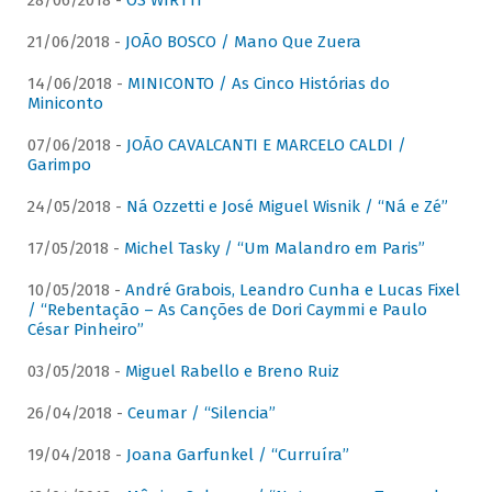
28/06/2018 -
OS WIRTTI
21/06/2018 -
JOÃO BOSCO / Mano Que Zuera
14/06/2018 -
MINICONTO / As Cinco Histórias do
Miniconto
07/06/2018 -
JOÃO CAVALCANTI E MARCELO CALDI /
Garimpo
24/05/2018 -
Ná Ozzetti e José Miguel Wisnik / “Ná e Zé”
17/05/2018 -
Michel Tasky / “Um Malandro em Paris”
10/05/2018 -
André Grabois, Leandro Cunha e Lucas Fixel
/ “Rebentação – As Canções de Dori Caymmi e Paulo
César Pinheiro”
03/05/2018 -
Miguel Rabello e Breno Ruiz
26/04/2018 -
Ceumar / “Silencia”
19/04/2018 -
Joana Garfunkel / “Curruíra”