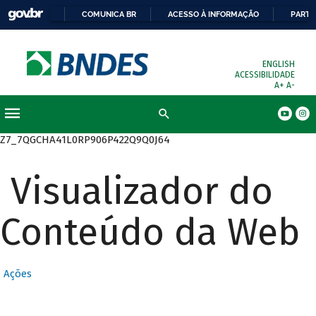
COMUNICA BR
ACESSO À INFORMAÇÃO
PARTI
ENGLISH
ACESSIBILIDADE
A+
A-
Busca
Z7_7QGCHA41L0RP906P422Q9Q0J64
Visualizador do
Conteúdo da Web
Ações