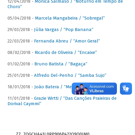
12/04/2018 -
Mônica Salmaso / “Noturno em Tempo de
Choro”
05/04/2018 -
Marcela Mangabeira / “Sobregal”
29/03/2018 -
Júlia Vargas / “Pop Banana”
22/03/2018 -
Fernanda Abreu / “Amor Geral”
08/02/2018 -
Ricardo de Oliveira / “Encaixe”
01/02/2018 -
Bruno Batista / “Bagaça”
25/01/2018 -
Alfredo Del-Penho / “Samba Sujo”
18/01/2018 -
João Batera / “Meu Pandeiro”
11/01/2018 -
Grazie Wirtti / “Das Canções Praieiras de
Dorival Caymmi”
Z7_7QGCHA41L0RP906P422Q9Q0JM0