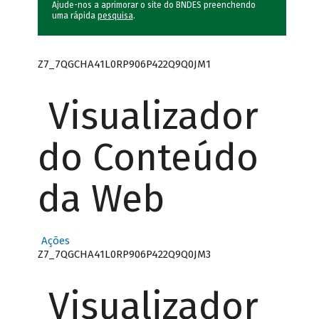
Ajude-nos a aprimorar o site do BNDES preenchendo
uma rápida
pesquisa
.
Z7_7QGCHA41L0RP906P422Q9Q0JM1
Visualizador
do Conteúdo
da Web
Ações
Z7_7QGCHA41L0RP906P422Q9Q0JM3
Visualizador