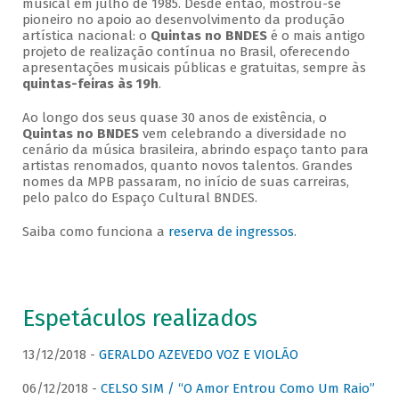
musical em julho de 1985. Desde então, mostrou-se
pioneiro no apoio ao desenvolvimento da produção
artística nacional: o
Quintas no BNDES
é o mais antigo
projeto de realização contínua no Brasil, oferecendo
apresentações musicais públicas e gratuitas, sempre às
quintas-feiras às 19h
.
Ao longo dos seus quase 30 anos de existência, o
Quintas no BNDES
vem celebrando a diversidade no
cenário da música brasileira, abrindo espaço tanto para
artistas renomados, quanto novos talentos. Grandes
nomes da MPB passaram, no início de suas carreiras,
pelo palco do Espaço Cultural BNDES.
Saiba como funciona a
reserva de ingressos
.
Espetáculos realizados
13/12/2018 -
GERALDO AZEVEDO VOZ E VIOLÃO
06/12/2018 -
CELSO SIM / “O Amor Entrou Como Um Raio”