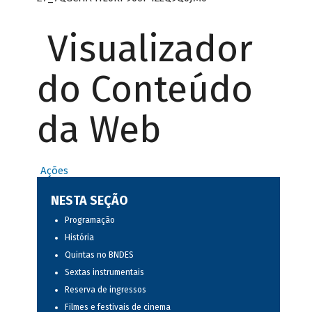
Visualizador
do Conteúdo
da Web
Ações
NESTA SEÇÃO
Programação
História
Quintas no BNDES
Sextas instrumentais
Reserva de ingressos
Filmes e festivais de cinema