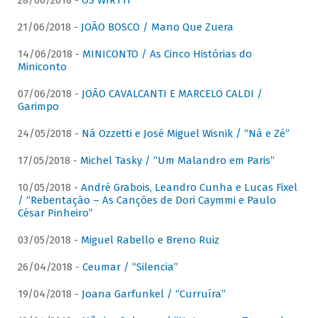
28/06/2018 -
OS WIRTTI
21/06/2018 -
JOÃO BOSCO / Mano Que Zuera
14/06/2018 -
MINICONTO / As Cinco Histórias do
Miniconto
07/06/2018 -
JOÃO CAVALCANTI E MARCELO CALDI /
Garimpo
24/05/2018 -
Ná Ozzetti e José Miguel Wisnik / “Ná e Zé”
17/05/2018 -
Michel Tasky / “Um Malandro em Paris”
10/05/2018 -
André Grabois, Leandro Cunha e Lucas Fixel
/ “Rebentação – As Canções de Dori Caymmi e Paulo
César Pinheiro”
03/05/2018 -
Miguel Rabello e Breno Ruiz
26/04/2018 -
Ceumar / “Silencia”
19/04/2018 -
Joana Garfunkel / “Curruíra”