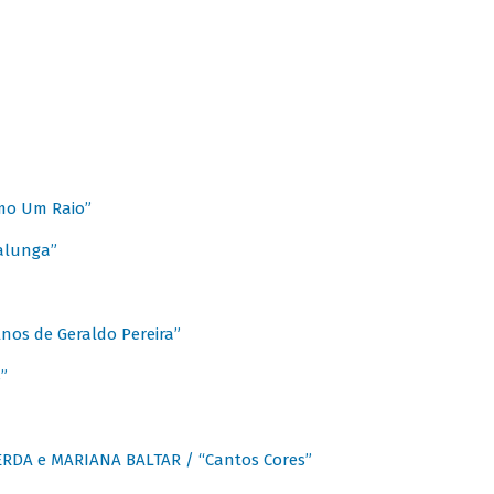
mo Um Raio”
alunga”
os de Geraldo Pereira”
”
CERDA e MARIANA BALTAR / “Cantos Cores”