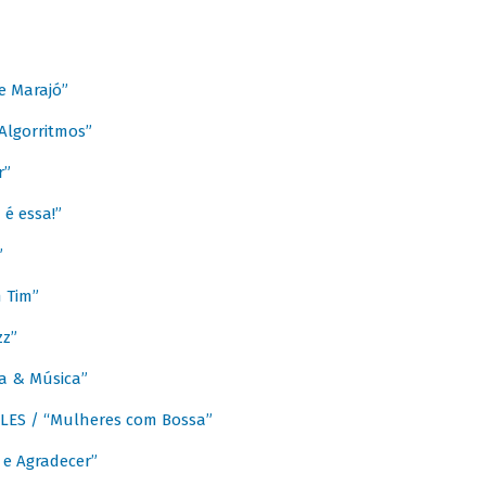
e Marajó”
lgorritmos”
r”
é essa!”
”
m Tim”
zz”
a & Música”
LES / “Mulheres com Bossa”
e Agradecer”