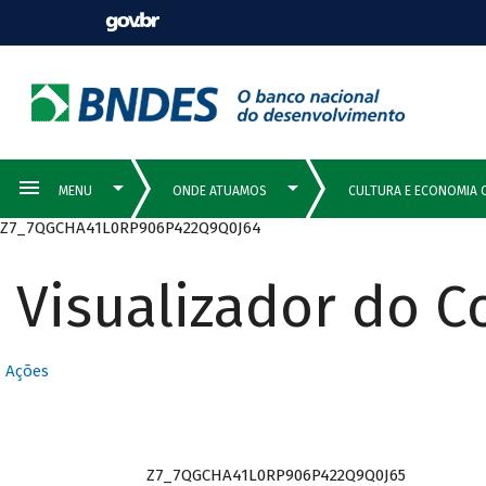
Z7_7QGCHA41L0RP906P422Q9Q0J64
Visualizador do 
Ações
Z7_7QGCHA41L0RP906P422Q9Q0J65