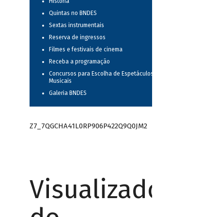
História
Quintas no BNDES
Sextas instrumentais
Reserva de ingressos
Filmes e festivais de cinema
Receba a programação
Concursos para Escolha de Espetáculos
Musicais
Galeria BNDES
Z7_7QGCHA41L0RP906P422Q9Q0JM2
Visualizador