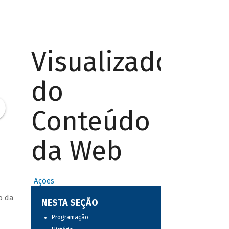
Visualizador
do
Conteúdo
da Web
Ações
o da
NESTA SEÇÃO
Programação