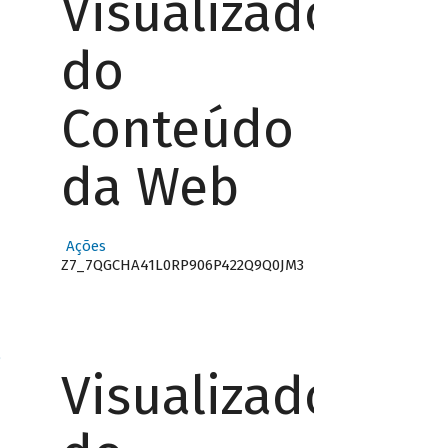
Visualizador
do
Conteúdo
da Web
Ações
Z7_7QGCHA41L0RP906P422Q9Q0JM3
o
Visualizador