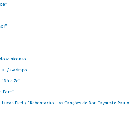
ba”
mor”
 do Miniconto
LDI / Garimpo
/ “Ná e Zé”
 Paris”
 Lucas Fixel / “Rebentação – As Canções de Dori Caymmi e Paul