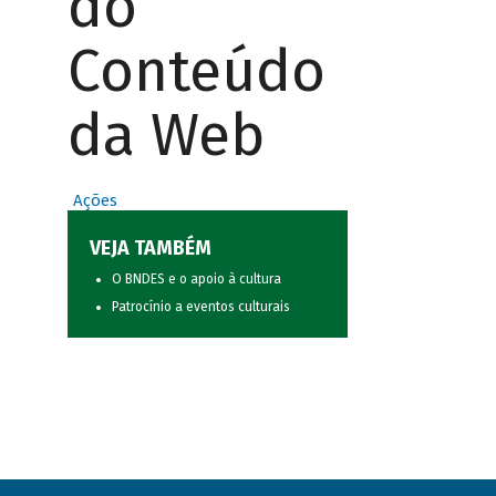
do
Conteúdo
da Web
Ações
VEJA TAMBÉM
O BNDES e o apoio à cultura
Patrocínio a eventos culturais