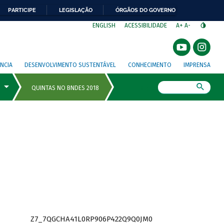
PARTICIPE
LEGISLAÇÃO
ÓRGÃOS DO GOVERNO
⁣
ENGLISH
ACESSIBILIDADE
A+
A-
NCIA
DESENVOLVIMENTO SUSTENTÁVEL
CONHECIMENTO
IMPRENSA
Busca
Z7_7QGCHA41L0RP906P422Q9Q0JM0