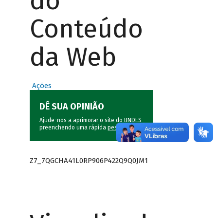
do
Conteúdo
da Web
Ações
DÊ SUA OPINIÃO
Ajude-nos a aprimorar o site do BNDES
preenchendo uma rápida
pesquisa
.
Z7_7QGCHA41L0RP906P422Q9Q0JM1