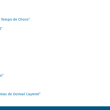
 Tempo de Choro”
l”
o”
ieiras de Dorival Caymmi”