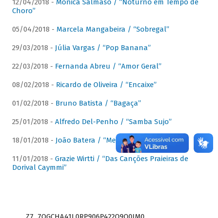
12/04/2018 -
Mônica Salmaso / “Noturno em Tempo de
Choro”
05/04/2018 -
Marcela Mangabeira / “Sobregal”
29/03/2018 -
Júlia Vargas / “Pop Banana”
22/03/2018 -
Fernanda Abreu / “Amor Geral”
08/02/2018 -
Ricardo de Oliveira / “Encaixe”
01/02/2018 -
Bruno Batista / “Bagaça”
25/01/2018 -
Alfredo Del-Penho / “Samba Sujo”
18/01/2018 -
João Batera / “Meu Pandeiro”
11/01/2018 -
Grazie Wirtti / “Das Canções Praieiras de
Dorival Caymmi”
Z7_7QGCHA41L0RP906P422Q9Q0JM0