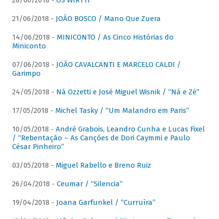
28/06/2018 -
OS WIRTTI
21/06/2018 -
JOÃO BOSCO / Mano Que Zuera
14/06/2018 -
MINICONTO / As Cinco Histórias do
Miniconto
07/06/2018 -
JOÃO CAVALCANTI E MARCELO CALDI /
Garimpo
24/05/2018 -
Ná Ozzetti e José Miguel Wisnik / “Ná e Zé”
17/05/2018 -
Michel Tasky / “Um Malandro em Paris”
10/05/2018 -
André Grabois, Leandro Cunha e Lucas Fixel
/ “Rebentação – As Canções de Dori Caymmi e Paulo
César Pinheiro”
03/05/2018 -
Miguel Rabello e Breno Ruiz
26/04/2018 -
Ceumar / “Silencia”
19/04/2018 -
Joana Garfunkel / “Curruíra”