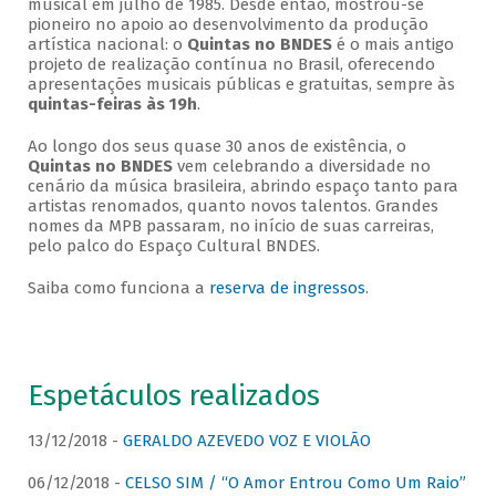
musical em julho de 1985. Desde então, mostrou-se
pioneiro no apoio ao desenvolvimento da produção
artística nacional: o
Quintas no BNDES
é o mais antigo
projeto de realização contínua no Brasil, oferecendo
apresentações musicais públicas e gratuitas, sempre às
quintas-feiras às 19h
.
Ao longo dos seus quase 30 anos de existência, o
Quintas no BNDES
vem celebrando a diversidade no
cenário da música brasileira, abrindo espaço tanto para
artistas renomados, quanto novos talentos. Grandes
nomes da MPB passaram, no início de suas carreiras,
pelo palco do Espaço Cultural BNDES.
Saiba como funciona a
reserva de ingressos
.
Espetáculos realizados
13/12/2018 -
GERALDO AZEVEDO VOZ E VIOLÃO
06/12/2018 -
CELSO SIM / “O Amor Entrou Como Um Raio”