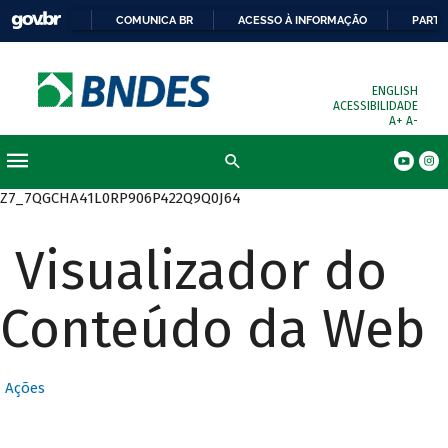
COMUNICA BR
ACESSO À INFORMAÇÃO
PARTI
ENGLISH
ACESSIBILIDADE
A+
A-
Busca
Z7_7QGCHA41L0RP906P422Q9Q0J64
Visualizador do
Conteúdo da Web
Ações