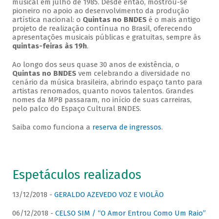
musical em julho de 1985. Desde então, mostrou-se
pioneiro no apoio ao desenvolvimento da produção
artística nacional: o
Quintas no BNDES
é o mais antigo
projeto de realização contínua no Brasil, oferecendo
apresentações musicais públicas e gratuitas, sempre às
quintas-feiras às 19h
.
Ao longo dos seus quase 30 anos de existência, o
Quintas no BNDES
vem celebrando a diversidade no
cenário da música brasileira, abrindo espaço tanto para
artistas renomados, quanto novos talentos. Grandes
nomes da MPB passaram, no início de suas carreiras,
pelo palco do Espaço Cultural BNDES.
Saiba como funciona a
reserva de ingressos
.
Espetáculos realizados
13/12/2018 -
GERALDO AZEVEDO VOZ E VIOLÃO
06/12/2018 -
CELSO SIM / “O Amor Entrou Como Um Raio”