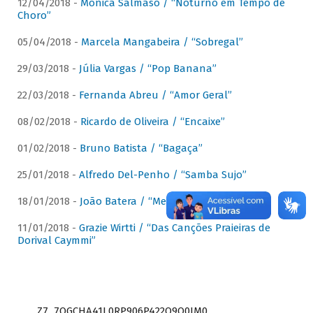
12/04/2018 -
Mônica Salmaso / “Noturno em Tempo de
Choro”
05/04/2018 -
Marcela Mangabeira / “Sobregal”
29/03/2018 -
Júlia Vargas / “Pop Banana”
22/03/2018 -
Fernanda Abreu / “Amor Geral”
08/02/2018 -
Ricardo de Oliveira / “Encaixe”
01/02/2018 -
Bruno Batista / “Bagaça”
25/01/2018 -
Alfredo Del-Penho / “Samba Sujo”
18/01/2018 -
João Batera / “Meu Pandeiro”
11/01/2018 -
Grazie Wirtti / “Das Canções Praieiras de
Dorival Caymmi”
Z7_7QGCHA41L0RP906P422Q9Q0JM0