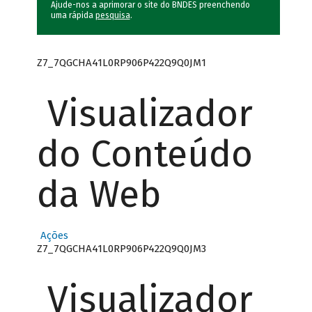
Ajude-nos a aprimorar o site do BNDES preenchendo
uma rápida
pesquisa
.
Z7_7QGCHA41L0RP906P422Q9Q0JM1
Visualizador
do Conteúdo
da Web
Ações
Z7_7QGCHA41L0RP906P422Q9Q0JM3
Visualizador