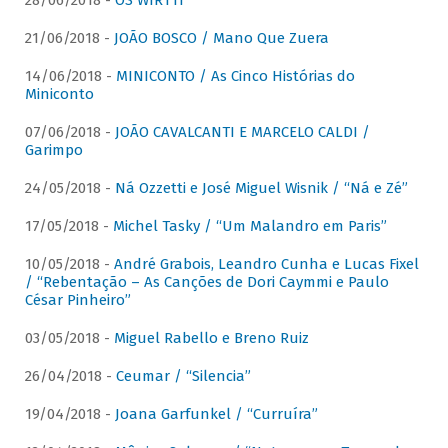
28/06/2018 -
OS WIRTTI
21/06/2018 -
JOÃO BOSCO / Mano Que Zuera
14/06/2018 -
MINICONTO / As Cinco Histórias do
Miniconto
07/06/2018 -
JOÃO CAVALCANTI E MARCELO CALDI /
Garimpo
24/05/2018 -
Ná Ozzetti e José Miguel Wisnik / “Ná e Zé”
17/05/2018 -
Michel Tasky / “Um Malandro em Paris”
10/05/2018 -
André Grabois, Leandro Cunha e Lucas Fixel
/ “Rebentação – As Canções de Dori Caymmi e Paulo
César Pinheiro”
03/05/2018 -
Miguel Rabello e Breno Ruiz
26/04/2018 -
Ceumar / “Silencia”
19/04/2018 -
Joana Garfunkel / “Curruíra”