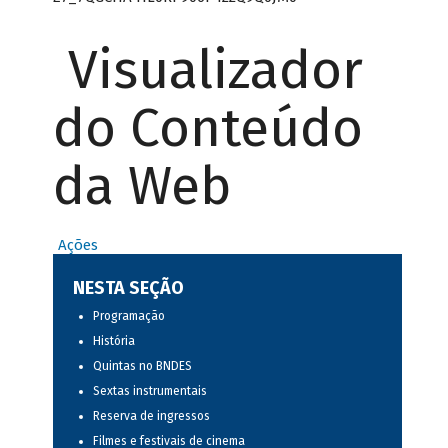
Visualizador
do Conteúdo
da Web
Ações
NESTA SEÇÃO
Programação
História
Quintas no BNDES
Sextas instrumentais
Reserva de ingressos
Filmes e festivais de cinema