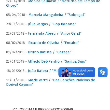
12/04/2018 -
Mônica Salmaso / “Noturno em Tempo de
Choro”
05/04/2018 -
Marcela Mangabeira / “Sobregal”
29/03/2018 -
Júlia Vargas / “Pop Banana”
22/03/2018 -
Fernanda Abreu / “Amor Geral”
08/02/2018 -
Ricardo de Oliveira / “Encaixe”
01/02/2018 -
Bruno Batista / “Bagaça”
25/01/2018 -
Alfredo Del-Penho / “Samba Sujo”
18/01/2018 -
João Batera / “Meu Pandeiro”
11/01/2018 -
Grazie Wirtti / “Das Canções Praieiras de
Dorival Caymmi”
Z7_7QGCHA41L0RP906P422Q9Q0JM0