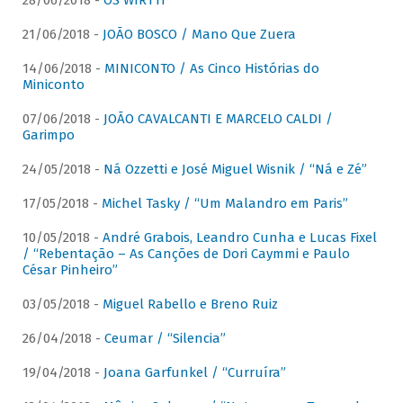
28/06/2018 -
OS WIRTTI
21/06/2018 -
JOÃO BOSCO / Mano Que Zuera
14/06/2018 -
MINICONTO / As Cinco Histórias do
Miniconto
07/06/2018 -
JOÃO CAVALCANTI E MARCELO CALDI /
Garimpo
24/05/2018 -
Ná Ozzetti e José Miguel Wisnik / “Ná e Zé”
17/05/2018 -
Michel Tasky / “Um Malandro em Paris”
10/05/2018 -
André Grabois, Leandro Cunha e Lucas Fixel
/ “Rebentação – As Canções de Dori Caymmi e Paulo
César Pinheiro”
03/05/2018 -
Miguel Rabello e Breno Ruiz
26/04/2018 -
Ceumar / “Silencia”
19/04/2018 -
Joana Garfunkel / “Curruíra”