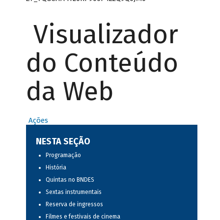
Visualizador
do Conteúdo
da Web
Ações
NESTA SEÇÃO
Programação
História
Quintas no BNDES
Sextas instrumentais
Reserva de ingressos
Filmes e festivais de cinema