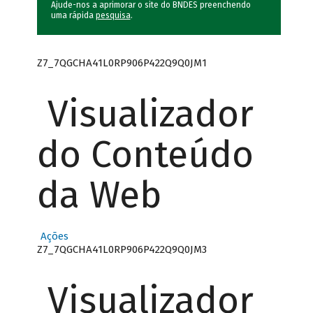
Ajude-nos a aprimorar o site do BNDES preenchendo
uma rápida
pesquisa
.
Z7_7QGCHA41L0RP906P422Q9Q0JM1
Visualizador
do Conteúdo
da Web
Ações
Z7_7QGCHA41L0RP906P422Q9Q0JM3
Visualizador