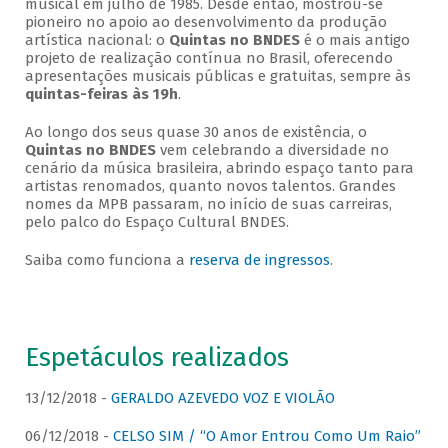
musical em julho de 1985. Desde então, mostrou-se
pioneiro no apoio ao desenvolvimento da produção
artística nacional: o
Quintas no BNDES
é o mais antigo
projeto de realização contínua no Brasil, oferecendo
apresentações musicais públicas e gratuitas, sempre às
quintas-feiras às 19h
.
Ao longo dos seus quase 30 anos de existência, o
Quintas no BNDES
vem celebrando a diversidade no
cenário da música brasileira, abrindo espaço tanto para
artistas renomados, quanto novos talentos. Grandes
nomes da MPB passaram, no início de suas carreiras,
pelo palco do Espaço Cultural BNDES.
Saiba como funciona a
reserva de ingressos
.
Espetáculos realizados
13/12/2018 -
GERALDO AZEVEDO VOZ E VIOLÃO
06/12/2018 -
CELSO SIM / “O Amor Entrou Como Um Raio”