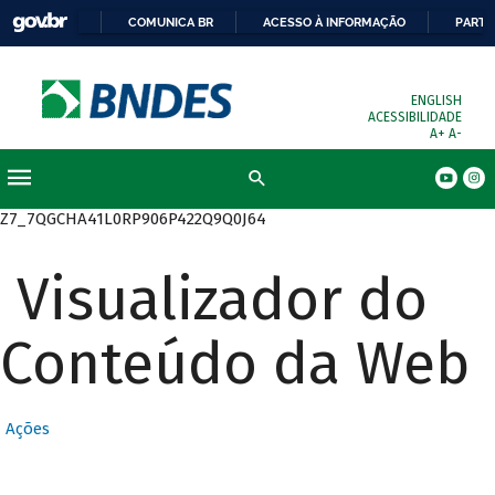
COMUNICA BR
ACESSO À INFORMAÇÃO
PARTI
ENGLISH
ACESSIBILIDADE
A+
A-
Busca
Z7_7QGCHA41L0RP906P422Q9Q0J64
Visualizador do
Conteúdo da Web
Ações