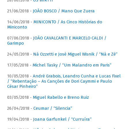
28/06/2018 -
OS WIRTTI
21/06/2018 -
JOÃO BOSCO / Mano Que Zuera
14/06/2018 -
MINICONTO / As Cinco Histórias do
Miniconto
07/06/2018 -
JOÃO CAVALCANTI E MARCELO CALDI /
Garimpo
24/05/2018 -
Ná Ozzetti e José Miguel Wisnik / “Ná e Zé”
17/05/2018 -
Michel Tasky / “Um Malandro em Paris”
10/05/2018 -
André Grabois, Leandro Cunha e Lucas Fixel
/ “Rebentação – As Canções de Dori Caymmi e Paulo
César Pinheiro”
03/05/2018 -
Miguel Rabello e Breno Ruiz
26/04/2018 -
Ceumar / “Silencia”
19/04/2018 -
Joana Garfunkel / “Curruíra”