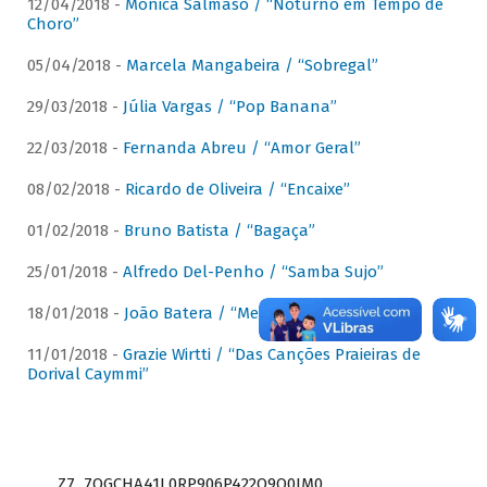
12/04/2018 -
Mônica Salmaso / “Noturno em Tempo de
Choro”
05/04/2018 -
Marcela Mangabeira / “Sobregal”
29/03/2018 -
Júlia Vargas / “Pop Banana”
22/03/2018 -
Fernanda Abreu / “Amor Geral”
08/02/2018 -
Ricardo de Oliveira / “Encaixe”
01/02/2018 -
Bruno Batista / “Bagaça”
25/01/2018 -
Alfredo Del-Penho / “Samba Sujo”
18/01/2018 -
João Batera / “Meu Pandeiro”
11/01/2018 -
Grazie Wirtti / “Das Canções Praieiras de
Dorival Caymmi”
Z7_7QGCHA41L0RP906P422Q9Q0JM0