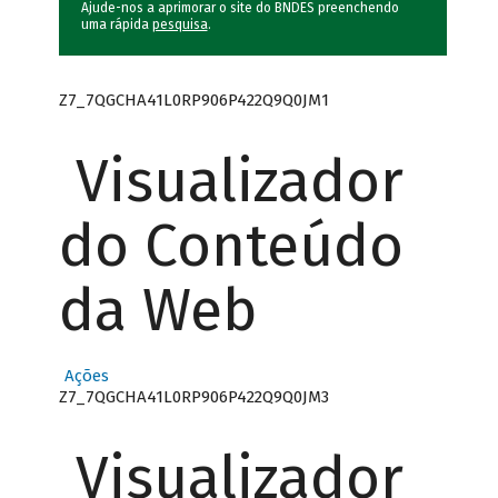
Ajude-nos a aprimorar o site do BNDES preenchendo
uma rápida
pesquisa
.
Z7_7QGCHA41L0RP906P422Q9Q0JM1
Visualizador
do Conteúdo
da Web
Ações
Z7_7QGCHA41L0RP906P422Q9Q0JM3
Visualizador