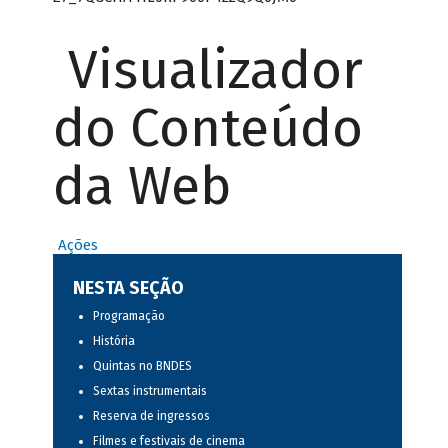
Visualizador
do Conteúdo
da Web
Ações
NESTA SEÇÃO
Programação
História
Quintas no BNDES
Sextas instrumentais
Reserva de ingressos
Filmes e festivais de cinema