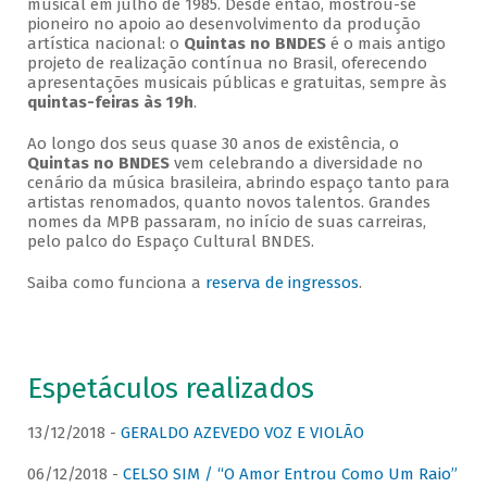
musical em julho de 1985. Desde então, mostrou-se
pioneiro no apoio ao desenvolvimento da produção
artística nacional: o
Quintas no BNDES
é o mais antigo
projeto de realização contínua no Brasil, oferecendo
apresentações musicais públicas e gratuitas, sempre às
quintas-feiras às 19h
.
Ao longo dos seus quase 30 anos de existência, o
Quintas no BNDES
vem celebrando a diversidade no
cenário da música brasileira, abrindo espaço tanto para
artistas renomados, quanto novos talentos. Grandes
nomes da MPB passaram, no início de suas carreiras,
pelo palco do Espaço Cultural BNDES.
Saiba como funciona a
reserva de ingressos
.
Espetáculos realizados
13/12/2018 -
GERALDO AZEVEDO VOZ E VIOLÃO
06/12/2018 -
CELSO SIM / “O Amor Entrou Como Um Raio”