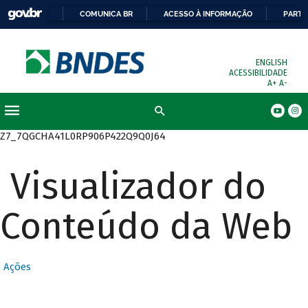
COMUNICA BR
ACESSO À INFORMAÇÃO
PARTI
ENGLISH
ACESSIBILIDADE
A+
A-
Busca
Z7_7QGCHA41L0RP906P422Q9Q0J64
Visualizador do
Conteúdo da Web
Ações