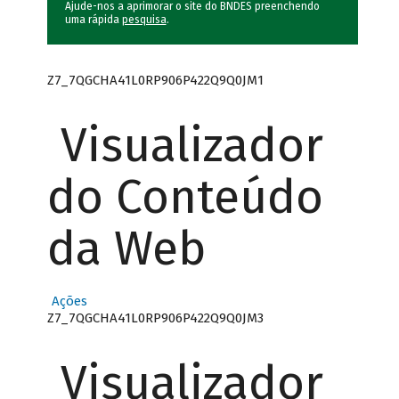
Ajude-nos a aprimorar o site do BNDES preenchendo
uma rápida
pesquisa
.
Z7_7QGCHA41L0RP906P422Q9Q0JM1
Visualizador
do Conteúdo
da Web
Ações
Z7_7QGCHA41L0RP906P422Q9Q0JM3
Visualizador