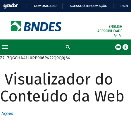
COMUNICA BR
ACESSO À INFORMAÇÃO
PARTI
ENGLISH
ACESSIBILIDADE
A+
A-
Busca
Z7_7QGCHA41L0RP906P422Q9Q0J64
Visualizador do
Conteúdo da Web
Ações