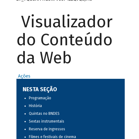
Visualizador
do Conteúdo
da Web
Ações
NESTA SEÇÃO
Programação
História
Quintas no BNDES
Sextas instrumentais
Reserva de ingressos
Filmes e festivais de cinema