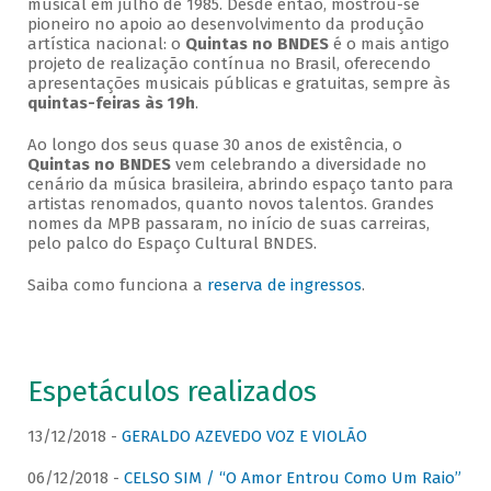
musical em julho de 1985. Desde então, mostrou-se
pioneiro no apoio ao desenvolvimento da produção
artística nacional: o
Quintas no BNDES
é o mais antigo
projeto de realização contínua no Brasil, oferecendo
apresentações musicais públicas e gratuitas, sempre às
quintas-feiras às 19h
.
Ao longo dos seus quase 30 anos de existência, o
Quintas no BNDES
vem celebrando a diversidade no
cenário da música brasileira, abrindo espaço tanto para
artistas renomados, quanto novos talentos. Grandes
nomes da MPB passaram, no início de suas carreiras,
pelo palco do Espaço Cultural BNDES.
Saiba como funciona a
reserva de ingressos
.
Espetáculos realizados
13/12/2018 -
GERALDO AZEVEDO VOZ E VIOLÃO
06/12/2018 -
CELSO SIM / “O Amor Entrou Como Um Raio”