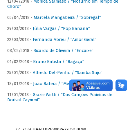
12/04/2018 -
Mônica Salmaso / “Noturno em Tempo de
Choro”
05/04/2018 -
Marcela Mangabeira / “Sobregal”
29/03/2018 -
Júlia Vargas / “Pop Banana”
22/03/2018 -
Fernanda Abreu / “Amor Geral”
08/02/2018 -
Ricardo de Oliveira / “Encaixe”
01/02/2018 -
Bruno Batista / “Bagaça”
25/01/2018 -
Alfredo Del-Penho / “Samba Sujo”
18/01/2018 -
João Batera / “Meu Pandeiro”
11/01/2018 -
Grazie Wirtti / “Das Canções Praieiras de
Dorival Caymmi”
Z7_7QGCHA41L0RP906P422Q9Q0JM0