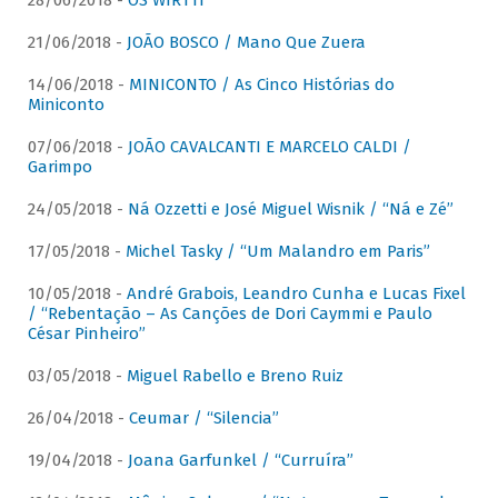
28/06/2018 -
OS WIRTTI
21/06/2018 -
JOÃO BOSCO / Mano Que Zuera
14/06/2018 -
MINICONTO / As Cinco Histórias do
Miniconto
07/06/2018 -
JOÃO CAVALCANTI E MARCELO CALDI /
Garimpo
24/05/2018 -
Ná Ozzetti e José Miguel Wisnik / “Ná e Zé”
17/05/2018 -
Michel Tasky / “Um Malandro em Paris”
10/05/2018 -
André Grabois, Leandro Cunha e Lucas Fixel
/ “Rebentação – As Canções de Dori Caymmi e Paulo
César Pinheiro”
03/05/2018 -
Miguel Rabello e Breno Ruiz
26/04/2018 -
Ceumar / “Silencia”
19/04/2018 -
Joana Garfunkel / “Curruíra”