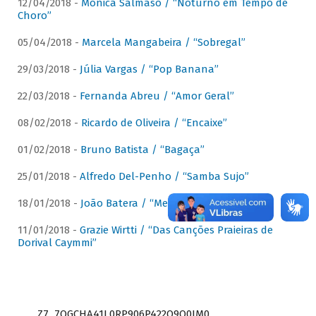
12/04/2018 -
Mônica Salmaso / “Noturno em Tempo de
Choro”
05/04/2018 -
Marcela Mangabeira / “Sobregal”
29/03/2018 -
Júlia Vargas / “Pop Banana”
22/03/2018 -
Fernanda Abreu / “Amor Geral”
08/02/2018 -
Ricardo de Oliveira / “Encaixe”
01/02/2018 -
Bruno Batista / “Bagaça”
25/01/2018 -
Alfredo Del-Penho / “Samba Sujo”
18/01/2018 -
João Batera / “Meu Pandeiro”
11/01/2018 -
Grazie Wirtti / “Das Canções Praieiras de
Dorival Caymmi”
Z7_7QGCHA41L0RP906P422Q9Q0JM0