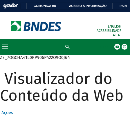
COMUNICA BR
ACESSO À INFORMAÇÃO
PARTI
ENGLISH
ACESSIBILIDADE
A+
A-
Busca
Z7_7QGCHA41L0RP906P422Q9Q0J64
Visualizador do
Conteúdo da Web
Ações