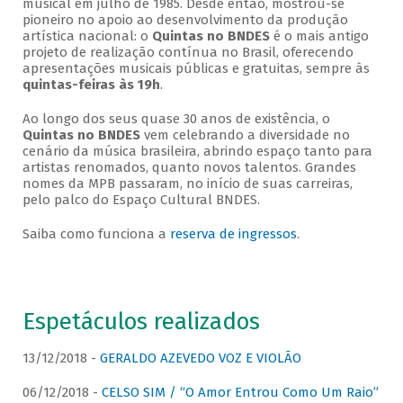
musical em julho de 1985. Desde então, mostrou-se
pioneiro no apoio ao desenvolvimento da produção
artística nacional: o
Quintas no BNDES
é o mais antigo
projeto de realização contínua no Brasil, oferecendo
apresentações musicais públicas e gratuitas, sempre às
quintas-feiras às 19h
.
Ao longo dos seus quase 30 anos de existência, o
Quintas no BNDES
vem celebrando a diversidade no
cenário da música brasileira, abrindo espaço tanto para
artistas renomados, quanto novos talentos. Grandes
nomes da MPB passaram, no início de suas carreiras,
pelo palco do Espaço Cultural BNDES.
Saiba como funciona a
reserva de ingressos
.
Espetáculos realizados
13/12/2018 -
GERALDO AZEVEDO VOZ E VIOLÃO
06/12/2018 -
CELSO SIM / “O Amor Entrou Como Um Raio”