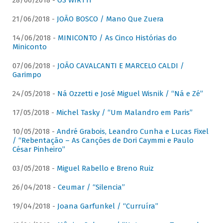
28/06/2018 -
OS WIRTTI
21/06/2018 -
JOÃO BOSCO / Mano Que Zuera
14/06/2018 -
MINICONTO / As Cinco Histórias do
Miniconto
07/06/2018 -
JOÃO CAVALCANTI E MARCELO CALDI /
Garimpo
24/05/2018 -
Ná Ozzetti e José Miguel Wisnik / “Ná e Zé”
17/05/2018 -
Michel Tasky / “Um Malandro em Paris”
10/05/2018 -
André Grabois, Leandro Cunha e Lucas Fixel
/ “Rebentação – As Canções de Dori Caymmi e Paulo
César Pinheiro”
03/05/2018 -
Miguel Rabello e Breno Ruiz
26/04/2018 -
Ceumar / “Silencia”
19/04/2018 -
Joana Garfunkel / “Curruíra”