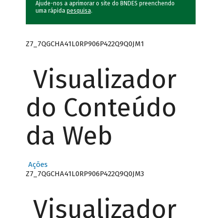
Ajude-nos a aprimorar o site do BNDES preenchendo
uma rápida
pesquisa
.
Z7_7QGCHA41L0RP906P422Q9Q0JM1
Visualizador
do Conteúdo
da Web
Ações
Z7_7QGCHA41L0RP906P422Q9Q0JM3
Visualizador