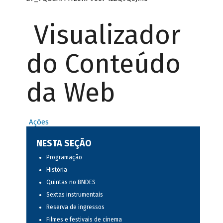
Visualizador
do Conteúdo
da Web
Ações
NESTA SEÇÃO
Programação
História
Quintas no BNDES
Sextas instrumentais
Reserva de ingressos
Filmes e festivais de cinema