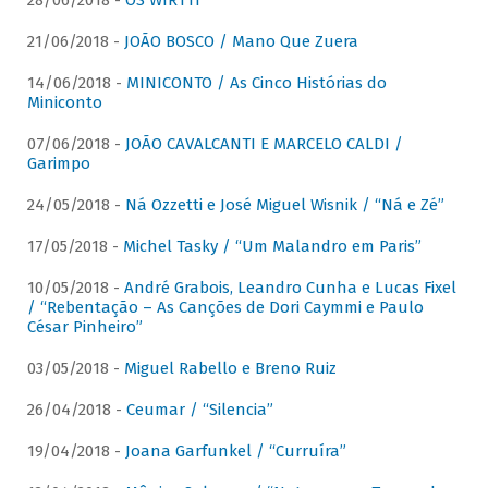
28/06/2018 -
OS WIRTTI
21/06/2018 -
JOÃO BOSCO / Mano Que Zuera
14/06/2018 -
MINICONTO / As Cinco Histórias do
Miniconto
07/06/2018 -
JOÃO CAVALCANTI E MARCELO CALDI /
Garimpo
24/05/2018 -
Ná Ozzetti e José Miguel Wisnik / “Ná e Zé”
17/05/2018 -
Michel Tasky / “Um Malandro em Paris”
10/05/2018 -
André Grabois, Leandro Cunha e Lucas Fixel
/ “Rebentação – As Canções de Dori Caymmi e Paulo
César Pinheiro”
03/05/2018 -
Miguel Rabello e Breno Ruiz
26/04/2018 -
Ceumar / “Silencia”
19/04/2018 -
Joana Garfunkel / “Curruíra”