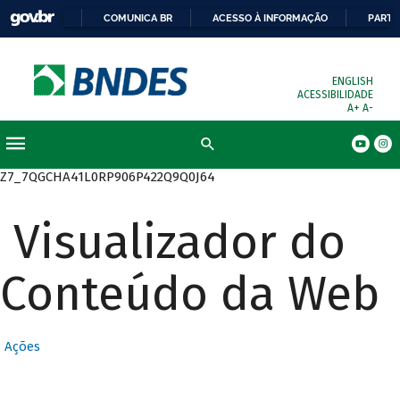
COMUNICA BR
ACESSO À INFORMAÇÃO
PARTI
ENGLISH
ACESSIBILIDADE
A+
A-
Busca
Z7_7QGCHA41L0RP906P422Q9Q0J64
Visualizador do
Conteúdo da Web
Ações