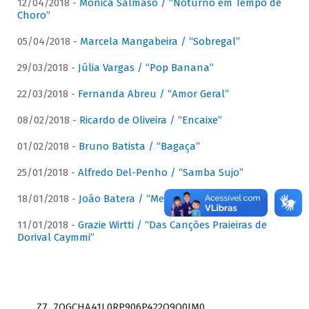
12/04/2018 -
Mônica Salmaso / “Noturno em Tempo de
Choro”
05/04/2018 -
Marcela Mangabeira / “Sobregal”
29/03/2018 -
Júlia Vargas / “Pop Banana”
22/03/2018 -
Fernanda Abreu / “Amor Geral”
08/02/2018 -
Ricardo de Oliveira / “Encaixe”
01/02/2018 -
Bruno Batista / “Bagaça”
25/01/2018 -
Alfredo Del-Penho / “Samba Sujo”
18/01/2018 -
João Batera / “Meu Pandeiro”
11/01/2018 -
Grazie Wirtti / “Das Canções Praieiras de
Dorival Caymmi”
Z7_7QGCHA41L0RP906P422Q9Q0JM0