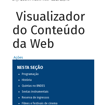
Visualizador
do Conteúdo
da Web
Ações
NESTA SEÇÃO
Programação
História
Quintas no BNDES
Sextas instrumentais
Reserva de ingressos
Filmes e festivais de cinema