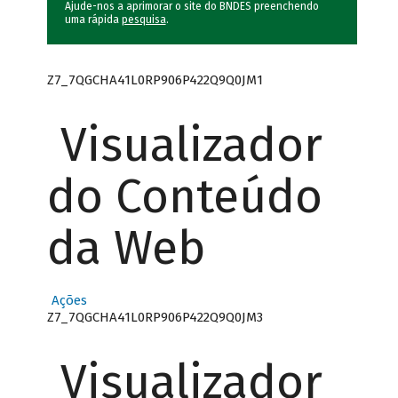
Ajude-nos a aprimorar o site do BNDES preenchendo
uma rápida
pesquisa
.
Z7_7QGCHA41L0RP906P422Q9Q0JM1
Visualizador
do Conteúdo
da Web
Ações
Z7_7QGCHA41L0RP906P422Q9Q0JM3
Visualizador