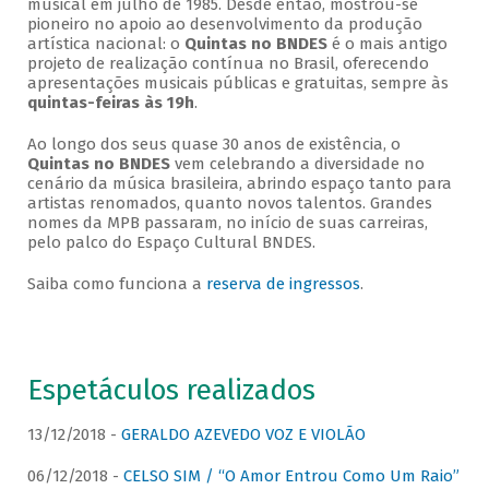
musical em julho de 1985. Desde então, mostrou-se
pioneiro no apoio ao desenvolvimento da produção
artística nacional: o
Quintas no BNDES
é o mais antigo
projeto de realização contínua no Brasil, oferecendo
apresentações musicais públicas e gratuitas, sempre às
quintas-feiras às 19h
.
Ao longo dos seus quase 30 anos de existência, o
Quintas no BNDES
vem celebrando a diversidade no
cenário da música brasileira, abrindo espaço tanto para
artistas renomados, quanto novos talentos. Grandes
nomes da MPB passaram, no início de suas carreiras,
pelo palco do Espaço Cultural BNDES.
Saiba como funciona a
reserva de ingressos
.
Espetáculos realizados
13/12/2018 -
GERALDO AZEVEDO VOZ E VIOLÃO
06/12/2018 -
CELSO SIM / “O Amor Entrou Como Um Raio”