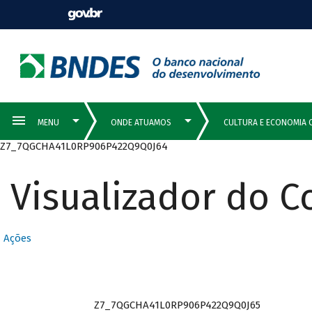
Z7_7QGCHA41L0RP906P422Q9Q0J64
Visualizador do 
Ações
Z7_7QGCHA41L0RP906P422Q9Q0J65