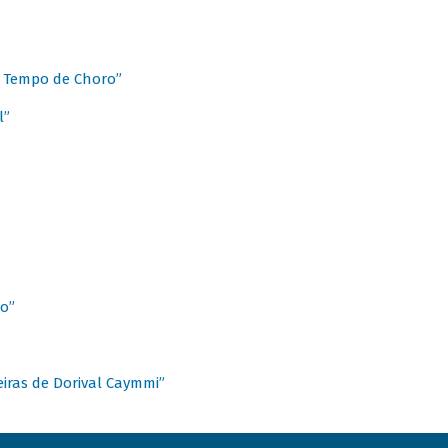
 Tempo de Choro”
l”
o”
ieiras de Dorival Caymmi”