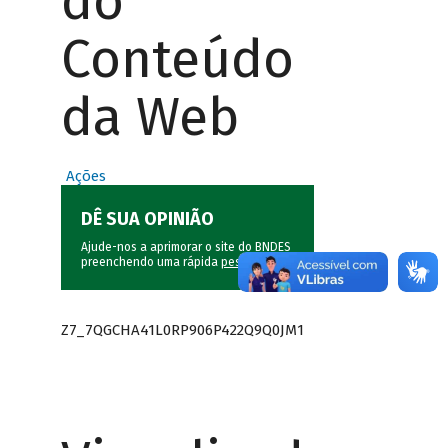
do
Conteúdo
da Web
Ações
DÊ SUA OPINIÃO
Ajude-nos a aprimorar o site do BNDES
preenchendo uma rápida
pesquisa
.
Z7_7QGCHA41L0RP906P422Q9Q0JM1