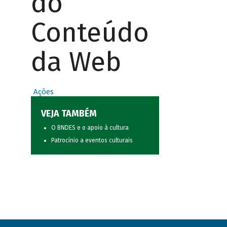
do
Conteúdo
da Web
Ações
VEJA TAMBÉM
O BNDES e o apoio à cultura
Patrocínio a eventos culturais