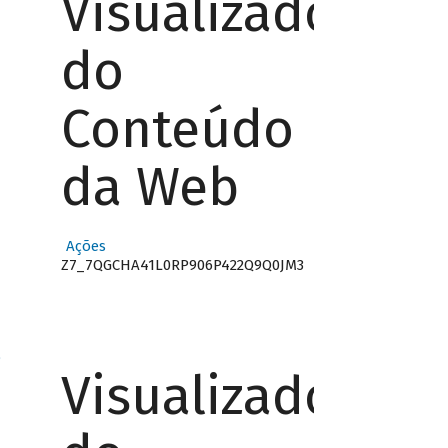
Visualizador
do
Conteúdo
da Web
Ações
Z7_7QGCHA41L0RP906P422Q9Q0JM3
o
Visualizador