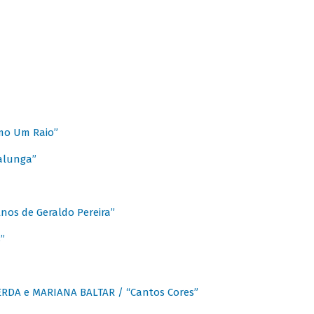
mo Um Raio”
alunga”
os de Geraldo Pereira”
”
CERDA e MARIANA BALTAR / “Cantos Cores”