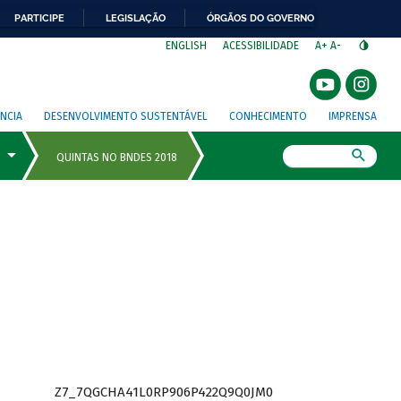
PARTICIPE
LEGISLAÇÃO
ÓRGÃOS DO GOVERNO
⁣
ENGLISH
ACESSIBILIDADE
A+
A-
NCIA
DESENVOLVIMENTO SUSTENTÁVEL
CONHECIMENTO
IMPRENSA
Busca
Z7_7QGCHA41L0RP906P422Q9Q0JM0