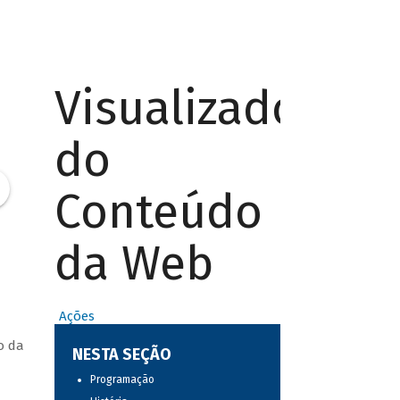
Visualizador
do
Conteúdo
da Web
Ações
o da
NESTA SEÇÃO
Programação