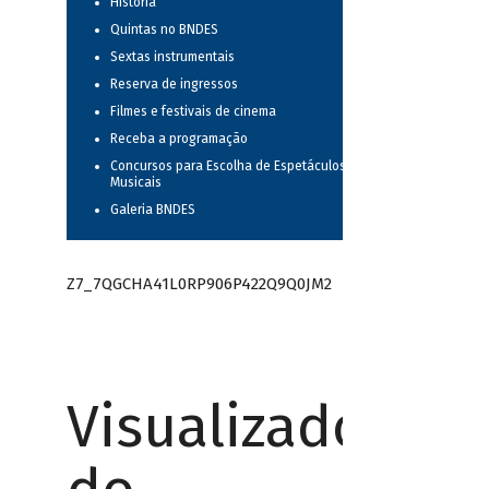
História
Quintas no BNDES
Sextas instrumentais
Reserva de ingressos
Filmes e festivais de cinema
Receba a programação
Concursos para Escolha de Espetáculos
Musicais
Galeria BNDES
Z7_7QGCHA41L0RP906P422Q9Q0JM2
Visualizador