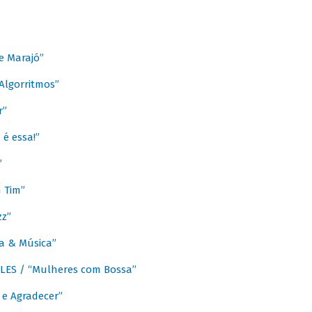
e Marajó”
lgorritmos”
r”
é essa!”
”
m Tim”
zz”
a & Música”
LES / “Mulheres com Bossa”
e Agradecer”