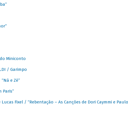
ba”
mor”
 do Miniconto
LDI / Garimpo
/ “Ná e Zé”
 Paris”
 Lucas Fixel / “Rebentação – As Canções de Dori Caymmi e Paul