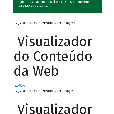
Ajude-nos a aprimorar o site do BNDES preenchendo
uma rápida
pesquisa
.
Z7_7QGCHA41L0RP906P422Q9Q0JM1
Visualizador
do Conteúdo
da Web
Ações
Z7_7QGCHA41L0RP906P422Q9Q0JM3
Visualizador