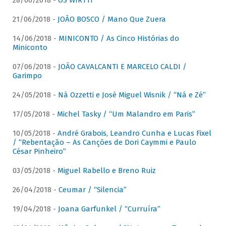
28/06/2018 -
OS WIRTTI
21/06/2018 -
JOÃO BOSCO / Mano Que Zuera
14/06/2018 -
MINICONTO / As Cinco Histórias do
Miniconto
07/06/2018 -
JOÃO CAVALCANTI E MARCELO CALDI /
Garimpo
24/05/2018 -
Ná Ozzetti e José Miguel Wisnik / “Ná e Zé”
17/05/2018 -
Michel Tasky / “Um Malandro em Paris”
10/05/2018 -
André Grabois, Leandro Cunha e Lucas Fixel
/ “Rebentação – As Canções de Dori Caymmi e Paulo
César Pinheiro”
03/05/2018 -
Miguel Rabello e Breno Ruiz
26/04/2018 -
Ceumar / “Silencia”
19/04/2018 -
Joana Garfunkel / “Curruíra”