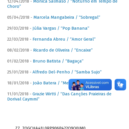
12/04/2018 -
Mônica Salmaso / “Noturno em Tempo de
Choro”
05/04/2018 -
Marcela Mangabeira / “Sobregal”
29/03/2018 -
Júlia Vargas / “Pop Banana”
22/03/2018 -
Fernanda Abreu / “Amor Geral”
08/02/2018 -
Ricardo de Oliveira / “Encaixe”
01/02/2018 -
Bruno Batista / “Bagaça”
25/01/2018 -
Alfredo Del-Penho / “Samba Sujo”
18/01/2018 -
João Batera / “Meu Pandeiro”
11/01/2018 -
Grazie Wirtti / “Das Canções Praieiras de
Dorival Caymmi”
Z7_7QGCHA41L0RP906P422Q9Q0JM0