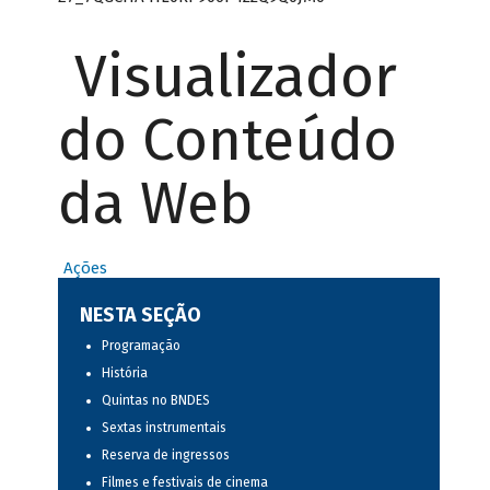
Visualizador
do Conteúdo
da Web
Ações
NESTA SEÇÃO
Programação
História
Quintas no BNDES
Sextas instrumentais
Reserva de ingressos
Filmes e festivais de cinema