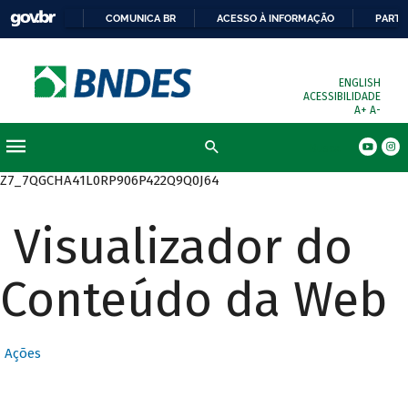
COMUNICA BR
ACESSO À INFORMAÇÃO
PARTI
ENGLISH
ACESSIBILIDADE
A+
A-
Busca
Z7_7QGCHA41L0RP906P422Q9Q0J64
Visualizador do
Conteúdo da Web
Ações