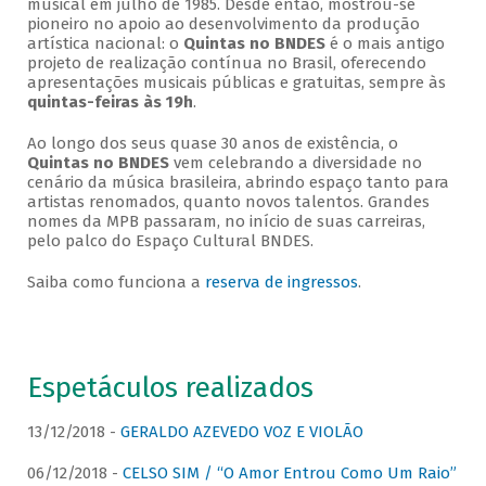
musical em julho de 1985. Desde então, mostrou-se
pioneiro no apoio ao desenvolvimento da produção
artística nacional: o
Quintas no BNDES
é o mais antigo
projeto de realização contínua no Brasil, oferecendo
apresentações musicais públicas e gratuitas, sempre às
quintas-feiras às 19h
.
Ao longo dos seus quase 30 anos de existência, o
Quintas no BNDES
vem celebrando a diversidade no
cenário da música brasileira, abrindo espaço tanto para
artistas renomados, quanto novos talentos. Grandes
nomes da MPB passaram, no início de suas carreiras,
pelo palco do Espaço Cultural BNDES.
Saiba como funciona a
reserva de ingressos
.
Espetáculos realizados
13/12/2018 -
GERALDO AZEVEDO VOZ E VIOLÃO
06/12/2018 -
CELSO SIM / “O Amor Entrou Como Um Raio”