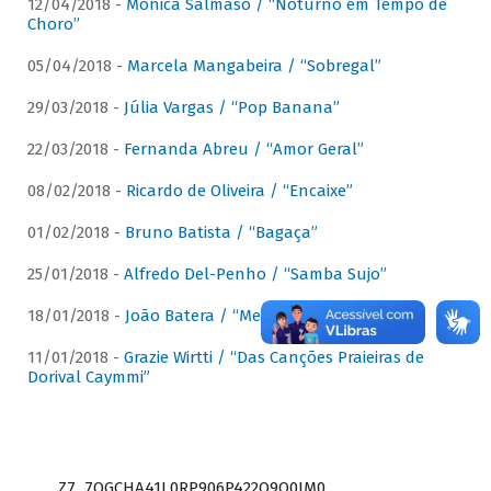
12/04/2018 -
Mônica Salmaso / “Noturno em Tempo de
Choro”
05/04/2018 -
Marcela Mangabeira / “Sobregal”
29/03/2018 -
Júlia Vargas / “Pop Banana”
22/03/2018 -
Fernanda Abreu / “Amor Geral”
08/02/2018 -
Ricardo de Oliveira / “Encaixe”
01/02/2018 -
Bruno Batista / “Bagaça”
25/01/2018 -
Alfredo Del-Penho / “Samba Sujo”
18/01/2018 -
João Batera / “Meu Pandeiro”
11/01/2018 -
Grazie Wirtti / “Das Canções Praieiras de
Dorival Caymmi”
Z7_7QGCHA41L0RP906P422Q9Q0JM0