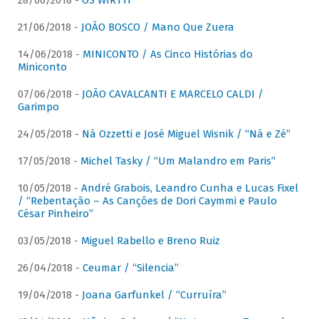
28/06/2018 -
OS WIRTTI
21/06/2018 -
JOÃO BOSCO / Mano Que Zuera
14/06/2018 -
MINICONTO / As Cinco Histórias do
Miniconto
07/06/2018 -
JOÃO CAVALCANTI E MARCELO CALDI /
Garimpo
24/05/2018 -
Ná Ozzetti e José Miguel Wisnik / “Ná e Zé”
17/05/2018 -
Michel Tasky / “Um Malandro em Paris”
10/05/2018 -
André Grabois, Leandro Cunha e Lucas Fixel
/ “Rebentação – As Canções de Dori Caymmi e Paulo
César Pinheiro”
03/05/2018 -
Miguel Rabello e Breno Ruiz
26/04/2018 -
Ceumar / “Silencia”
19/04/2018 -
Joana Garfunkel / “Curruíra”