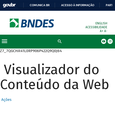
COMUNICA BR
ACESSO À INFORMAÇÃO
PARTI
ENGLISH
ACESSIBILIDADE
A+
A-
Busca
Z7_7QGCHA41L0RP906P422Q9Q0J64
Visualizador do
Conteúdo da Web
Ações