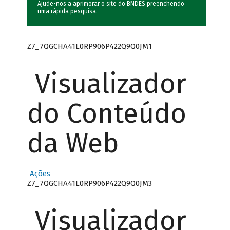
Ajude-nos a aprimorar o site do BNDES preenchendo
uma rápida
pesquisa
.
Z7_7QGCHA41L0RP906P422Q9Q0JM1
Visualizador
do Conteúdo
da Web
Ações
Z7_7QGCHA41L0RP906P422Q9Q0JM3
Visualizador