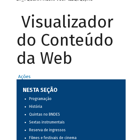
Visualizador
do Conteúdo
da Web
Ações
NESTA SEÇÃO
Programação
História
Quintas no BNDES
Sextas instrumentais
Reserva de ingressos
Filmes e festivais de cinema