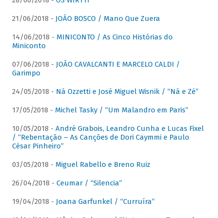
28/06/2018 -
OS WIRTTI
21/06/2018 -
JOÃO BOSCO / Mano Que Zuera
14/06/2018 -
MINICONTO / As Cinco Histórias do
Miniconto
07/06/2018 -
JOÃO CAVALCANTI E MARCELO CALDI /
Garimpo
24/05/2018 -
Ná Ozzetti e José Miguel Wisnik / “Ná e Zé”
17/05/2018 -
Michel Tasky / “Um Malandro em Paris”
10/05/2018 -
André Grabois, Leandro Cunha e Lucas Fixel
/ “Rebentação – As Canções de Dori Caymmi e Paulo
César Pinheiro”
03/05/2018 -
Miguel Rabello e Breno Ruiz
26/04/2018 -
Ceumar / “Silencia”
19/04/2018 -
Joana Garfunkel / “Curruíra”