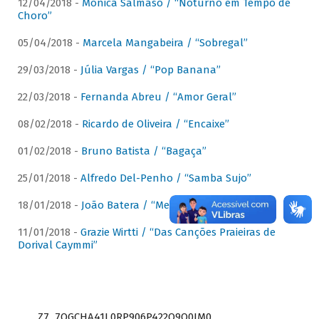
12/04/2018 -
Mônica Salmaso / “Noturno em Tempo de
Choro”
05/04/2018 -
Marcela Mangabeira / “Sobregal”
29/03/2018 -
Júlia Vargas / “Pop Banana”
22/03/2018 -
Fernanda Abreu / “Amor Geral”
08/02/2018 -
Ricardo de Oliveira / “Encaixe”
01/02/2018 -
Bruno Batista / “Bagaça”
25/01/2018 -
Alfredo Del-Penho / “Samba Sujo”
18/01/2018 -
João Batera / “Meu Pandeiro”
11/01/2018 -
Grazie Wirtti / “Das Canções Praieiras de
Dorival Caymmi”
Z7_7QGCHA41L0RP906P422Q9Q0JM0