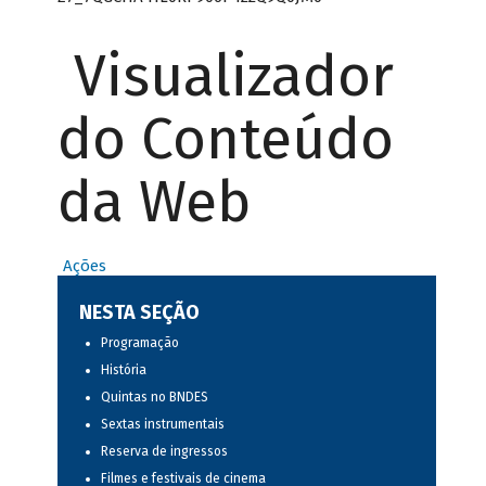
Visualizador
do Conteúdo
da Web
Ações
NESTA SEÇÃO
Programação
História
Quintas no BNDES
Sextas instrumentais
Reserva de ingressos
Filmes e festivais de cinema