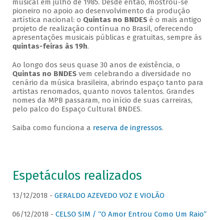
musical em julho de 1985. Desde então, mostrou-se
pioneiro no apoio ao desenvolvimento da produção
artística nacional: o
Quintas no BNDES
é o mais antigo
projeto de realização contínua no Brasil, oferecendo
apresentações musicais públicas e gratuitas, sempre às
quintas-feiras às 19h
.
Ao longo dos seus quase 30 anos de existência, o
Quintas no BNDES
vem celebrando a diversidade no
cenário da música brasileira, abrindo espaço tanto para
artistas renomados, quanto novos talentos. Grandes
nomes da MPB passaram, no início de suas carreiras,
pelo palco do Espaço Cultural BNDES.
Saiba como funciona a
reserva de ingressos
.
Espetáculos realizados
13/12/2018 -
GERALDO AZEVEDO VOZ E VIOLÃO
06/12/2018 -
CELSO SIM / “O Amor Entrou Como Um Raio”