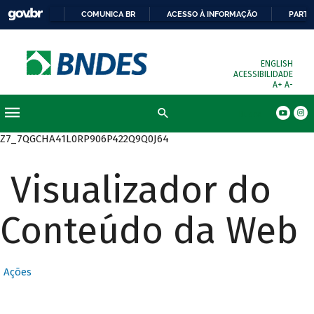
COMUNICA BR
ACESSO À INFORMAÇÃO
PARTI
ENGLISH
ACESSIBILIDADE
A+
A-
Busca
Z7_7QGCHA41L0RP906P422Q9Q0J64
Visualizador do
Conteúdo da Web
Ações