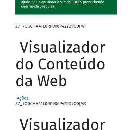
Ajude-nos a aprimorar o site do BNDES preenchendo
uma rápida
pesquisa
.
Z7_7QGCHA41L0RP906P422Q9Q0JM1
Visualizador
do Conteúdo
da Web
Ações
Z7_7QGCHA41L0RP906P422Q9Q0JM3
Visualizador