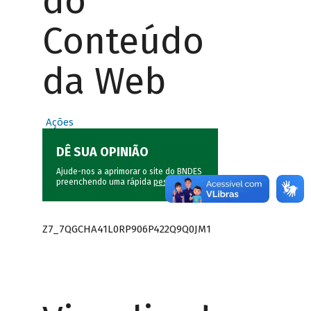
do
Conteúdo
da Web
Ações
DÊ SUA OPINIÃO
Ajude-nos a aprimorar o site do BNDES
preenchendo uma rápida
pesquisa
.
Z7_7QGCHA41L0RP906P422Q9Q0JM1