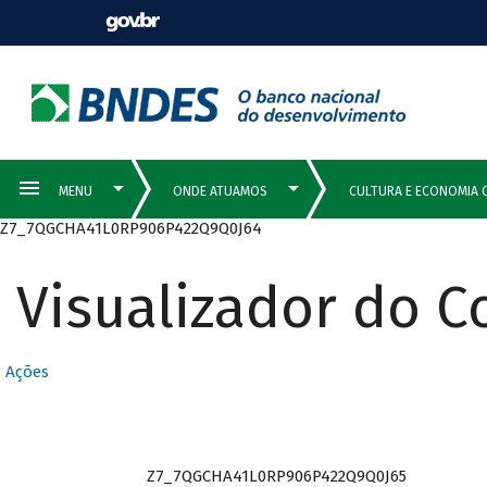
Z7_7QGCHA41L0RP906P422Q9Q0J64
Visualizador do 
Ações
Z7_7QGCHA41L0RP906P422Q9Q0J65