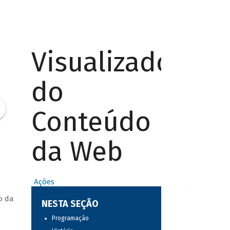
Visualizador
do
Conteúdo
da Web
Ações
o da
NESTA SEÇÃO
Programação