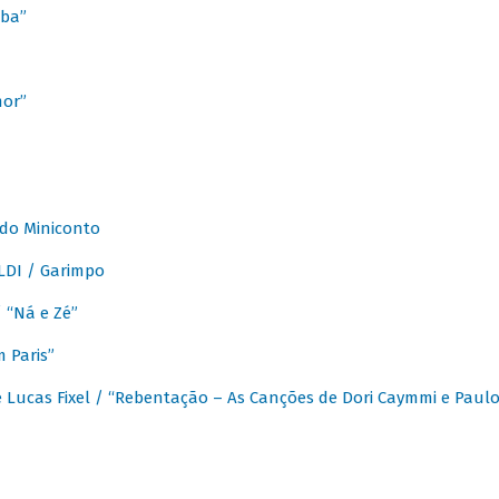
ba”
mor”
 do Miniconto
LDI / Garimpo
/ “Ná e Zé”
 Paris”
 Lucas Fixel / “Rebentação – As Canções de Dori Caymmi e Paul