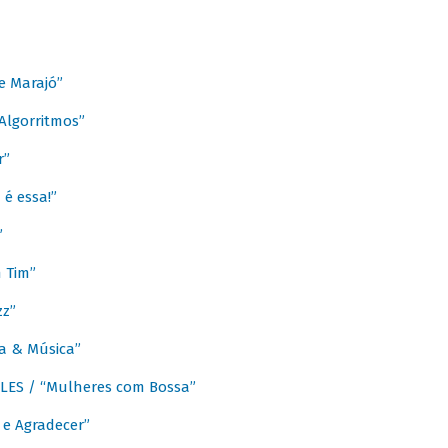
e Marajó”
lgorritmos”
r”
é essa!”
”
m Tim”
zz”
a & Música”
LES / “Mulheres com Bossa”
e Agradecer”