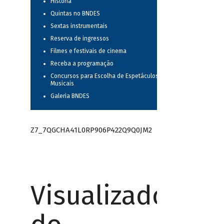
História
Quintas no BNDES
Sextas instrumentais
Reserva de ingressos
Filmes e festivais de cinema
Receba a programação
Concursos para Escolha de Espetáculos
Musicais
Galeria BNDES
Z7_7QGCHA41L0RP906P422Q9Q0JM2
Visualizador