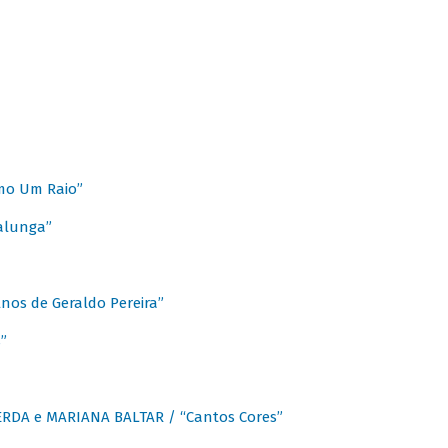
mo Um Raio”
alunga”
os de Geraldo Pereira”
”
CERDA e MARIANA BALTAR / “Cantos Cores”