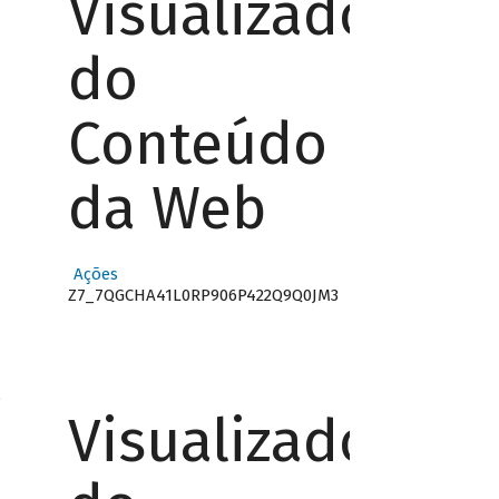
Visualizador
do
Conteúdo
da Web
Ações
Z7_7QGCHA41L0RP906P422Q9Q0JM3
o
Visualizador