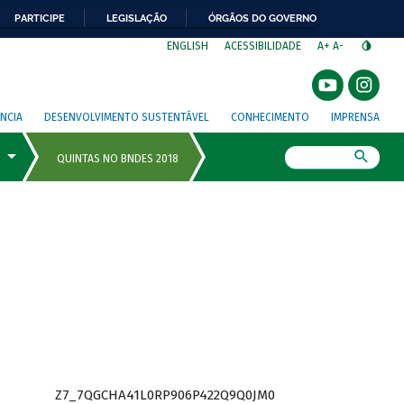
PARTICIPE
LEGISLAÇÃO
ÓRGÃOS DO GOVERNO
⁣
ENGLISH
ACESSIBILIDADE
A+
A-
NCIA
DESENVOLVIMENTO SUSTENTÁVEL
CONHECIMENTO
IMPRENSA
Busca
Z7_7QGCHA41L0RP906P422Q9Q0JM0