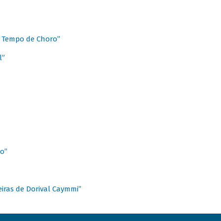
 Tempo de Choro”
l”
o”
ieiras de Dorival Caymmi”