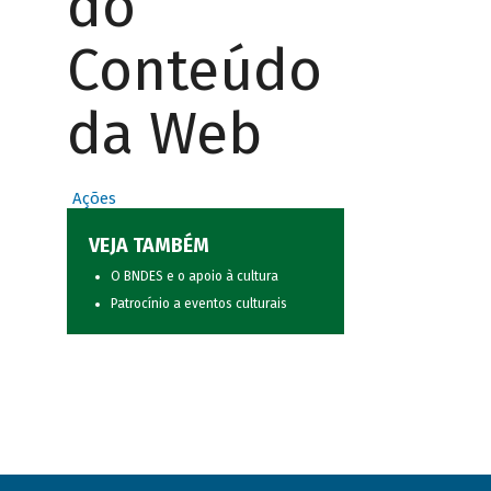
do
Conteúdo
da Web
Ações
VEJA TAMBÉM
O BNDES e o apoio à cultura
Patrocínio a eventos culturais