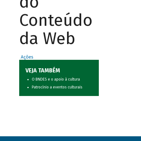
do
Conteúdo
da Web
Ações
VEJA TAMBÉM
O BNDES e o apoio à cultura
Patrocínio a eventos culturais