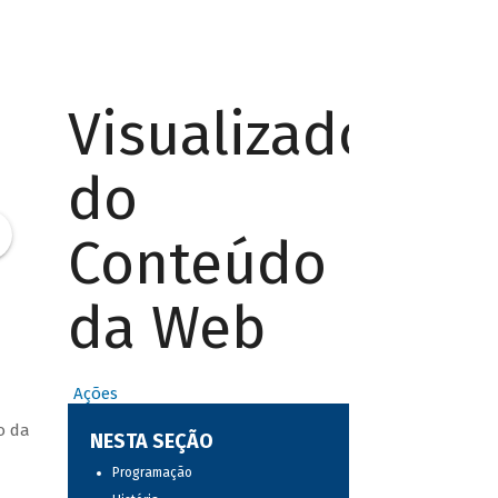
Visualizador
do
Conteúdo
da Web
Ações
o da
NESTA SEÇÃO
Programação