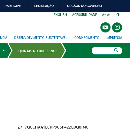
PARTICIPE
LEGISLAÇÃO
ÓRGÃOS DO GOVERNO
⁣
ENGLISH
ACESSIBILIDADE
A+
A-
NCIA
DESENVOLVIMENTO SUSTENTÁVEL
CONHECIMENTO
IMPRENSA
Busca
Z7_7QGCHA41L0RP906P422Q9Q0JM0