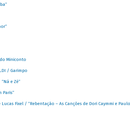
ba”
mor”
 do Miniconto
LDI / Garimpo
/ “Ná e Zé”
 Paris”
 Lucas Fixel / “Rebentação – As Canções de Dori Caymmi e Paul