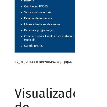
História
Quintas no BNDES
Sextas instrumentais
Reserva de ingressos
Filmes e festivais de cinema
Receba a programação
Concursos para Escolha de Espetáculos
Musicais
Galeria BNDES
Z7_7QGCHA41L0RP906P422Q9Q0JM2
Visualizador