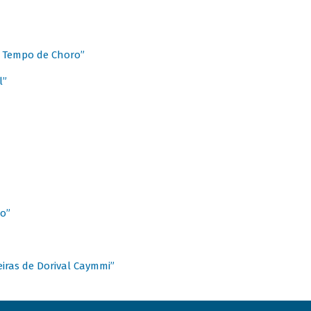
 Tempo de Choro”
l”
o”
ieiras de Dorival Caymmi”