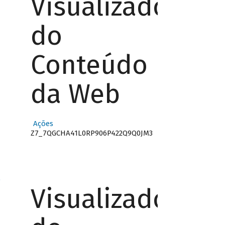
Visualizador
do
Conteúdo
da Web
Ações
Z7_7QGCHA41L0RP906P422Q9Q0JM3
o
Visualizador