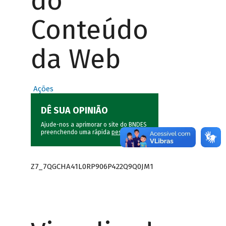
do
Conteúdo
da Web
Ações
DÊ SUA OPINIÃO
Ajude-nos a aprimorar o site do BNDES
preenchendo uma rápida
pesquisa
.
Z7_7QGCHA41L0RP906P422Q9Q0JM1