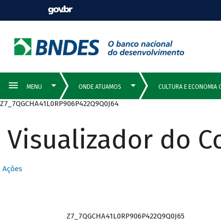
Z7_7QGCHA41L0RP906P422Q9Q0J64
Visualizador do 
Ações
Z7_7QGCHA41L0RP906P422Q9Q0J65