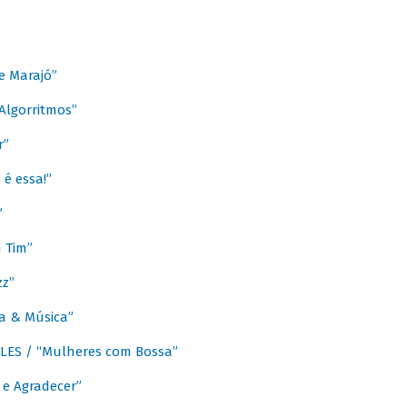
e Marajó”
lgorritmos”
r”
é essa!”
”
m Tim”
zz”
a & Música”
LES / “Mulheres com Bossa”
e Agradecer”