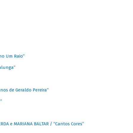
mo Um Raio”
alunga”
os de Geraldo Pereira”
”
CERDA e MARIANA BALTAR / “Cantos Cores”