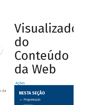
Visualizador
do
Conteúdo
da Web
Ações
o da
NESTA SEÇÃO
Programação