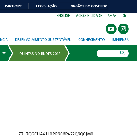
PARTICIPE
LEGISLAÇÃO
ÓRGÃOS DO GOVERNO
⁣
ENGLISH
ACESSIBILIDADE
A+
A-
NCIA
DESENVOLVIMENTO SUSTENTÁVEL
CONHECIMENTO
IMPRENSA
Busca
Z7_7QGCHA41L0RP906P422Q9Q0JM0