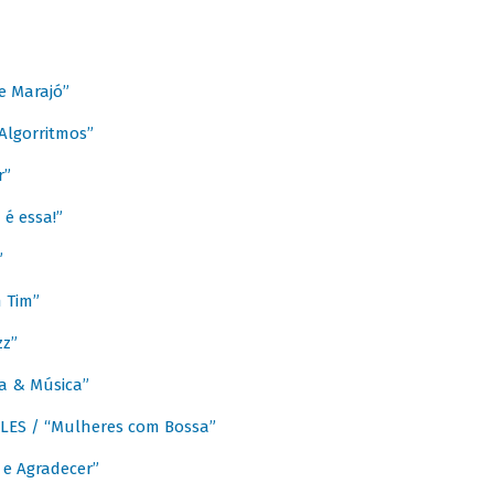
e Marajó”
lgorritmos”
r”
é essa!”
”
m Tim”
zz”
a & Música”
LES / “Mulheres com Bossa”
e Agradecer”