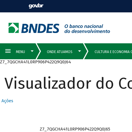
Z7_7QGCHA41L0RP906P422Q9Q0J64
Visualizador do 
Ações
Z7_7QGCHA41L0RP906P422Q9Q0J65