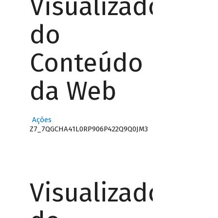
Visualizador
do
Conteúdo
da Web
Ações
Z7_7QGCHA41L0RP906P422Q9Q0JM3
o
Visualizador