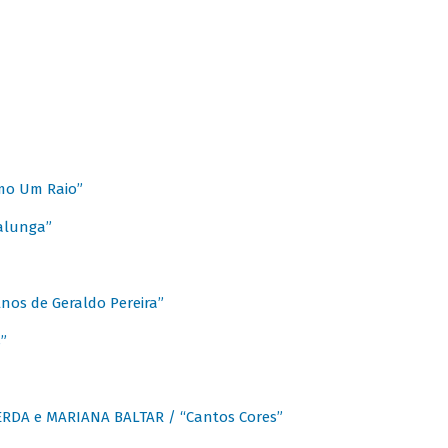
mo Um Raio”
alunga”
os de Geraldo Pereira”
”
CERDA e MARIANA BALTAR / “Cantos Cores”