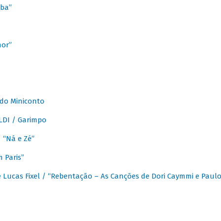
ba”
mor”
 do Miniconto
LDI / Garimpo
/ “Ná e Zé”
 Paris”
 Lucas Fixel / “Rebentação – As Canções de Dori Caymmi e Paul