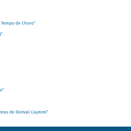
 Tempo de Choro”
l”
o”
ieiras de Dorival Caymmi”