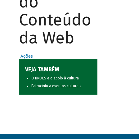
do
Conteúdo
da Web
Ações
VEJA TAMBÉM
O BNDES e o apoio à cultura
Patrocínio a eventos culturais