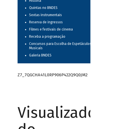
História
Quintas no BNDES
Sextas instrumentais
Reserva de ingressos
Filmes e festivais de cinema
Receba a programação
Concursos para Escolha de Espetáculos
Musicais
Galeria BNDES
Z7_7QGCHA41L0RP906P422Q9Q0JM2
Visualizador